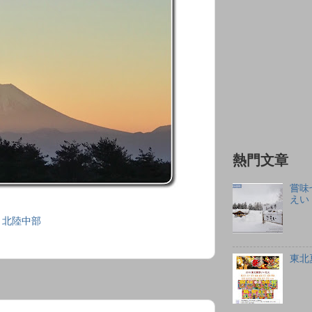
熱門文章
嘗味
えい
７北陸中部
東北