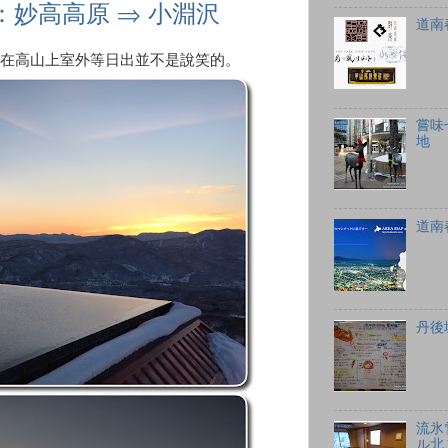
：妙高高原 ⇒ 小淵沢
道南
在高山上室外等日出並不是說笑的。
嘗味
地
道南
丹後
流氷
ル北