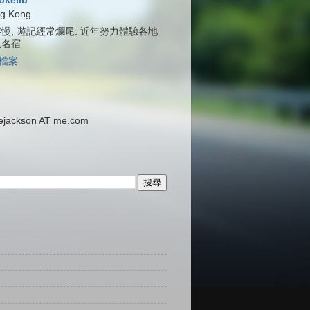
jokelib
g Kong
慢, 遊記經常爛尾. 近年努力體驗各地
泉名宿
檔案
ackson AT me.com