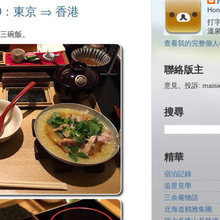
0：東京 ⇒ 香港
Hon
打字
溫
三碗飯。
查看我的完整個人
聯絡版主
意見、投訴: maisiej
搜尋
精華
宿泊記錄
追星見學
三余庵物語
北海道鶴雅集團