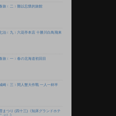
春旅﹝二﹞難以忘懷的旅館
七泊﹝九﹞六花亭本店 十勝川白鳥飛来
春旅﹝一﹞春の北海道初回目
城崎﹝三﹞間人蟹大作戰 一人一杯半
雪まつり (四十三)《知床グランドホテ
こぶし》