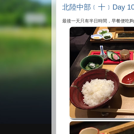
北陸中部﹝十﹞Day 1
最後一天只有半日時間，早餐便吃夠