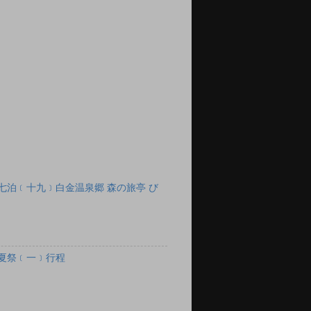
七泊﹝十九﹞白金温泉郷 森の旅亭 び
夏祭﹝一﹞行程