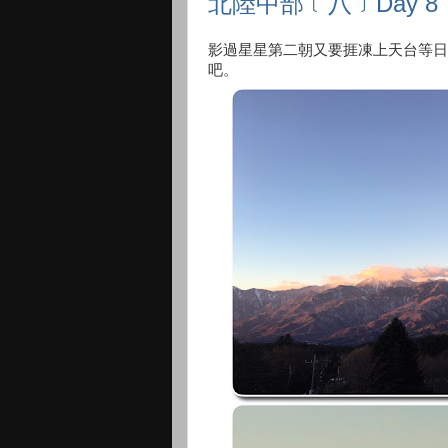
北陸中部﹝八﹞Day 8
影過星星第二朝又要捱凍上天台等日
吧。