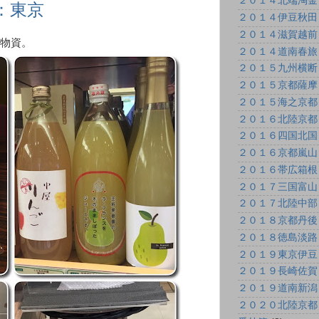
２０１４北端淘金
9：東京
２０１４伊豆秋田
２０１４滋賀越前
物資。
２０１４道南春旅
２０１５九州横断
２０１５京都薩摩
２０１５海之京都
２０１６北陸京都
２０１６四国北国
２０１６京都嵐山
２０１６帯広箱根
２０１７三国富山
２０１７北陸中部
２０１８京都丹後
２０１８徳島淡路
２０１９東京伊豆
２０１９長崎佐賀
２０１９道南新潟
２０２０北陸京都