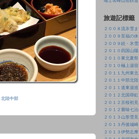
瑞士名峰山岳鉄道
旅遊記標籤
２００８流氷雪ま
２００９至福の休
２００９続・氷雪
２０１０四国山陽
２０１０東北夏祭
２０１０極上湯宿
２０１１九州東北
２０１１中部北陸
２０１１道東湯巡
２０１２北国尋虹
７北陸中部
２０１２京桜初見
２０１２嘗味七泊
２０１３山形雪見
２０１３丹後城崎
２０１３伊勢志摩