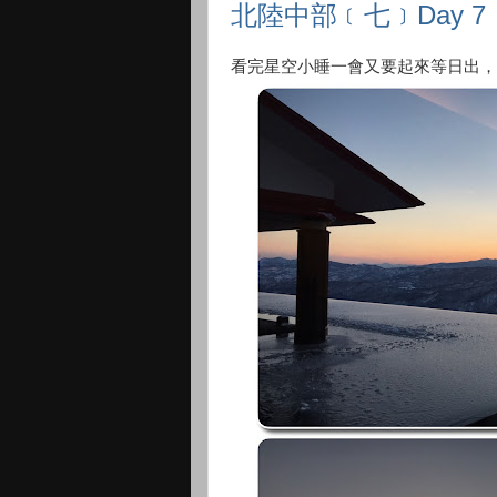
北陸中部﹝七﹞Day 7
看完星空小睡一會又要起來等日出，