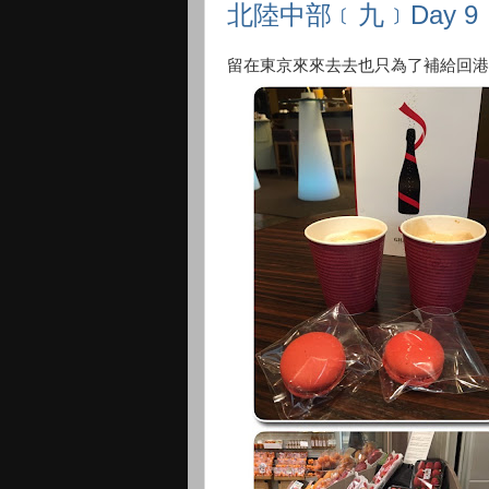
北陸中部﹝九﹞Day 
留在東京來來去去也只為了補給回港