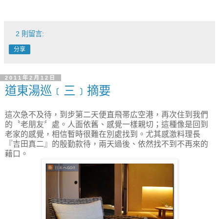
2 則留言:
分享
2011年2月12日
道東湯巡﹝三﹞摘要
這次急不及待，到步第二天便直飛帯広空港，再次住到我們
的〝老朋友〞處。人面依舊、感覺一樣親切；這種像是回到
老家的感覺，相信暫時很難在別處找到。尤其感激料理長
『吉田真二』的殷勤款待，兩天過後、依然找不到不再來的
藉口。