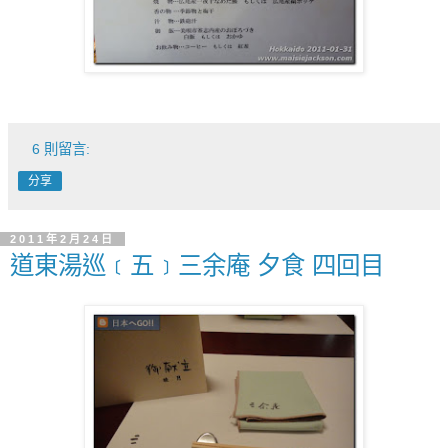
6 則留言:
分享
2011年2月24日
道東湯巡﹝五﹞三余庵 夕食 四回目