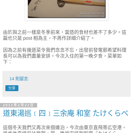
由於與之前一樣是冬季前來，當造的食材也差不了多少。這
篇也只是 post 相為主，不再作詳細介紹了。
因為之前有幾道菜令我們念念不忘，出發前發電郵希望料理
長可以為我們盡量安排。今次入住的第一晚夕食，菜單如
下：
14 則留言:
分享
2011年2月22日
道東湯巡﹝四﹞三余庵 和室 たけくらべ
這個冬天我們又再次來個連泊，今次由東京直飛帯広空港，