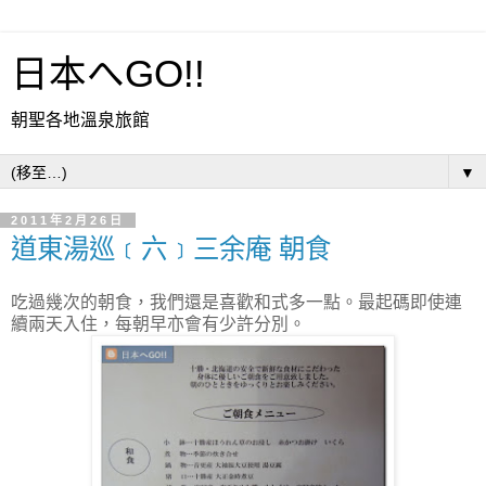
日本へGO!!
朝聖各地溫泉旅館
▼
2011年2月26日
道東湯巡﹝六﹞三余庵 朝食
吃過幾次的朝食，我們還是喜歡和式多一點。最起碼即使連
續兩天入住，每朝早亦會有少許分別。