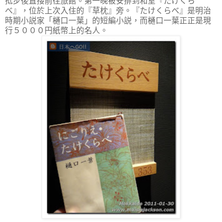
抵步後直接前往旅館。第一晚被安排到和室『たけくら
べ』，位於上次入住的『草枕』旁。『たけくらべ』是明治
時期小説家「樋口一葉」的短編小説，而樋口一葉正正是現
行５０００円紙幣上的名人。