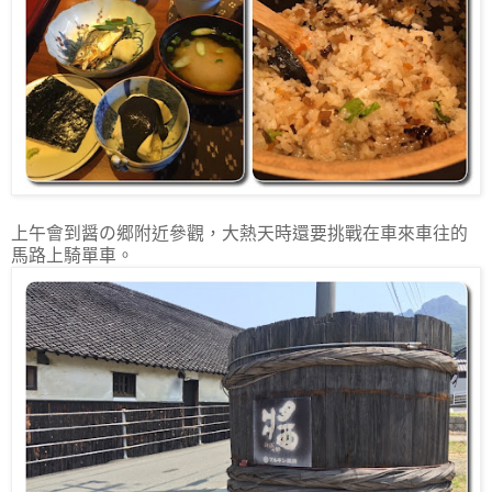
上午會到醤の郷附近參觀，大熱天時還要挑戰在車來車往的
馬路上騎單車。