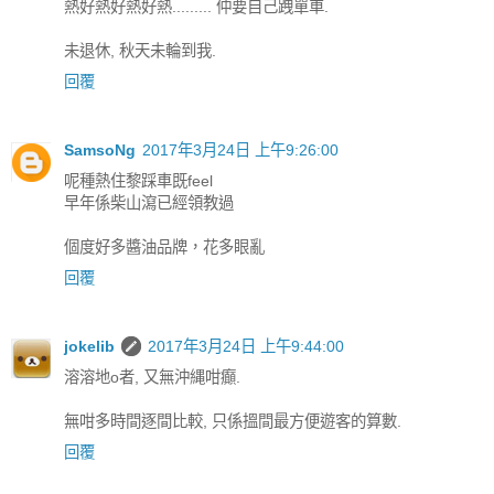
熱好熱好熱好熱......... 仲要自己跩單車.
未退休, 秋天未輪到我.
回覆
SamsoNg
2017年3月24日 上午9:26:00
呢種熱住黎踩車既feel
早年係柴山瀉已經領教過
個度好多醬油品牌，花多眼亂
回覆
jokelib
2017年3月24日 上午9:44:00
溶溶地o者, 又無沖縄咁癲.
無咁多時間逐間比較, 只係搵間最方便遊客的算數.
回覆