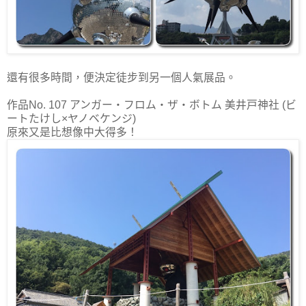
還有很多時間，便決定徒步到另一個人氣展品。
作品No. 107 アンガー・フロム・ザ・ボトム 美井戸神社 (ビ
ートたけし×ヤノベケンジ)
原來又是比想像中大得多！