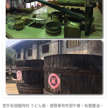
室外有個臨時的 うどん屋，便簡單地吃個午餐。有靚醬油、