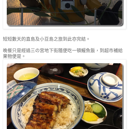
短短數天的直島及小豆島之旅到此亦完結。
晚餐只是經過三の宮地下街隨便吃一頓鰻魚飯，到超市補給
果物便是。