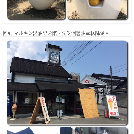
回到 マルキン醤油記念館，先吃個醬油雪糕降溫。