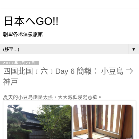
日本へGO!!
朝聖各地溫泉旅館
▼
2017年3月21日
四国北国﹝六﹞Day 6 簡報： 小豆島 ⇒
神戸
夏天的小豆島還是太熱，大大減低浸湯意欲。