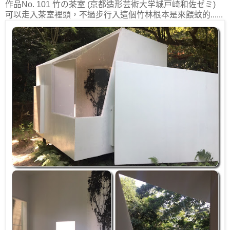
作品No. 101 竹の茶室 (京都造形芸術大学城戸崎和佐ゼミ)
可以走入茶室裡頭，不過步行入這個竹林根本是來餵蚊的......