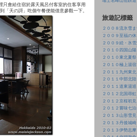
瑞士名峰山岳鉄道
這裡只會給住宿於露天風呂付客室的住客享用
到「天の謌」吃個午餐便能借意參觀一下。
旅遊記標籤
２００８流氷雪ま
２００９至福の休
２００９続・氷雪
２０１０四国山陽
２０１０東北夏祭
２０１０極上湯宿
２０１１九州東北
２０１１中部北陸
２０１１道東湯巡
２０１２北国尋虹
２０１２京桜初見
２０１２嘗味七泊
２０１３山形雪見
２０１３丹後城崎
２０１３伊勢志摩