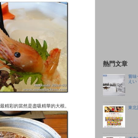
熱門文章
嘗味
えい
最精彩的當然是盡吸精華的大根。
東北