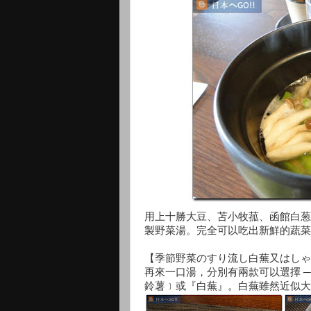
用上十勝大豆、苫小牧菰、函館白葱
製野菜湯。完全可以吃出新鮮的蔬菜
【季節野菜のすり流し白蕪又はしゃ
再來一口湯，分別有兩款可以選擇 ─
鈴薯﹞或『白蕪』。白蕪雖然近似大