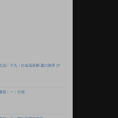
七泊﹝十九﹞白金温泉郷 森の旅亭 び
夏祭﹝一﹞行程