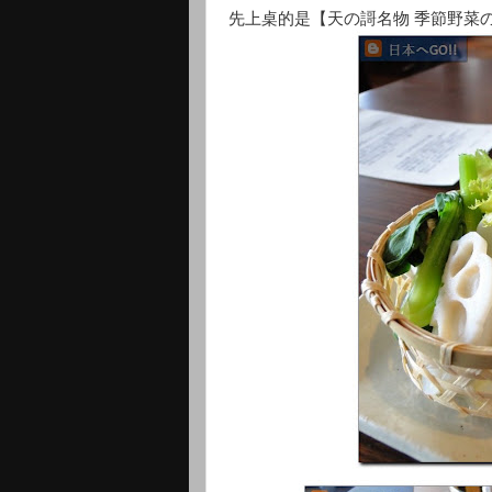
先上桌的是【天の謌名物 季節野菜