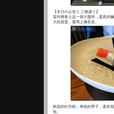
【本日のお造り 三種盛り】
當侍應奉上這一個大盤時，還真的嚇
大的器皿，還用上備長炭。
鮮甜的牡丹蝦，厚肉的帶子，還有我
魚。