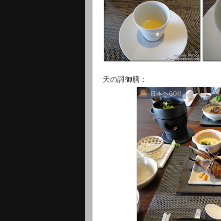
天の謌御膳：