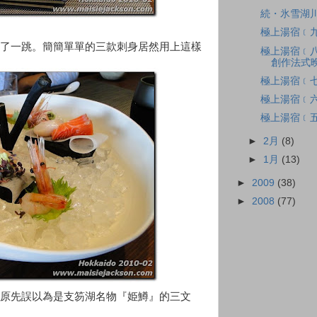
続・氷雪湖川﹝
極上湯宿﹝九
了一跳。簡簡單單的三款刺身居然用上這樣
極上湯宿﹝八
創作法式
極上湯宿﹝
極上湯宿﹝六
極上湯宿﹝五﹞水
►
2月
(8)
►
1月
(13)
►
2009
(38)
►
2008
(77)
原先誤以為是支笏湖名物『姫鱒』的三文