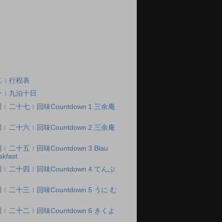
二﹞行程表
一﹞九泊十日
二十七﹞回味Countdown 1 三余庵
二十六﹞回味Countdown 2 三余庵
二十五﹞回味Countdown 3 Blau
akfast
二十四﹞回味Countdown 4 てんぷ
二十三﹞回味Countdown 5 うに む
二十二﹞回味Countdown 6 きくよ