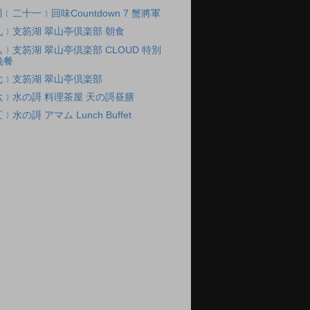
二十一﹞回味Countdown 7 蟹將軍
﹞支笏湖 翠山亭倶楽部 朝食
﹞支笏湖 翠山亭倶楽部 CLOUD 特別
晚餐
七﹞支笏湖 翠山亭倶楽部
﹞水の謌 料理茶屋 天の謌昼膳
の謌 アマム Lunch Buffet