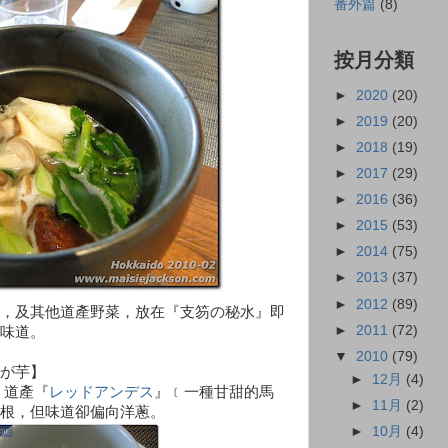
番外篇
(8)
按月分類
►
2020
(20)
►
2019
(20)
►
2018
(19)
►
2017
(29)
►
2016
(36)
►
2015
(53)
►
2014
(75)
►
2013
(37)
►
2012
(89)
，及其他道產野菜，放在『支笏の秘水』即
►
2011
(72)
味道。
▼
2010
(79)
が芋】
►
12月
(4)
 道產『
レッドアンデス
』﹝一種甘甜的馬
►
11月
(2)
根，但味道卻偏向洋蔥。
►
10月
(4)