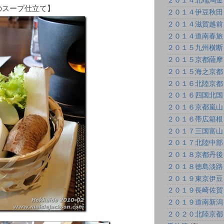
２０１４北端淘金
のスープ仕立て】
２０１４伊豆秋田
２０１４滋賀越前
２０１４道南春旅
２０１５九州横断
２０１５京都薩摩
２０１５海之京都
２０１６北陸京都
２０１６四国北国
２０１６京都嵐山
２０１６帯広箱根
２０１７三国富山
２０１７北陸中部
２０１８京都丹後
２０１８徳島淡路
２０１９東京伊豆
２０１９長崎佐賀
２０１９道南新潟
２０２０北陸京都