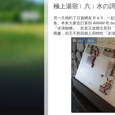
極上湯宿﹝六﹞水の謌
另一天相約了日遊網友 R & S，
食。本來大家也打算到 AMAM 吃 bu
『冰濤御膳』、於是又改變主意到「
興趣，但又不想四個人同時吃『冰濤