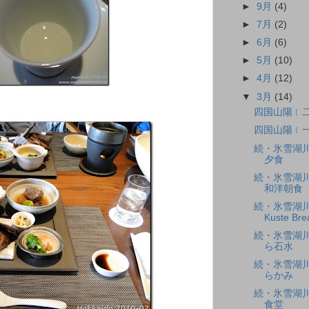
►
9月
(4)
►
7月
(2)
►
6月
(6)
►
5月
(10)
►
4月
(12)
▼
3月
(14)
四国山陽﹝
四国山陽﹝
続・氷雪湖川﹝
夕食
続・氷雪湖川﹝
和洋朝食
続・氷雪湖川﹝
Kuste Bre
続・氷雪湖川﹝
ら石水
続・氷雪湖川﹝
らかみ
続・氷雪湖川﹝
食堂