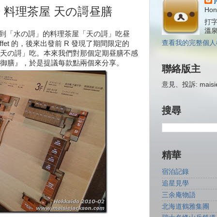
 料理茶屋 天の謌昼膳
Hon
打字
溫
一起到「水の謌」的料理茶屋「天の謌」吃昼
查看我的完整個人
ffet 的，後來出發前 R 發現了期間限定的
天の謌」吃。本來我們對那個定期昼膳不感
御膳』，於是提議每款點兩個來分享。
聯絡版主
意見、投訴: maisiej
搜尋
精華
宿泊記錄
追星見學
三余庵物語
北海道鶴雅集團