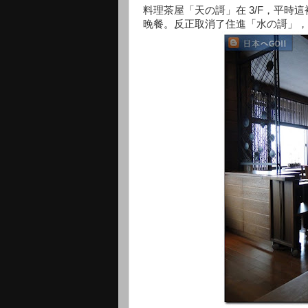
料理茶屋「天の謌」在 3/F，平時
晚餐。反正取消了住進「水の謌」，