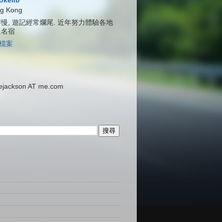
jokelib
g Kong
慢, 遊記經常爛尾. 近年努力體驗各地
泉名宿
檔案
ackson AT me.com