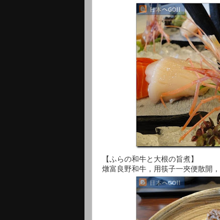
【ふらの和牛と大根の旨煮】
燉富良野和牛，用筷子一夾便散開，