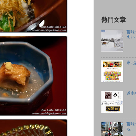
熱門文章
嘗味
えい
東北
道南
嘗味
地