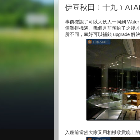
伊豆秋田﹝十九﹞ATAM
事前確認了可以大伙人一同到 Water
個難得機遇。幾個月前預約了之後才知道 
所不同，幸好可以補錢 upgrade 解
入座前當然大家又用相機欣賞晚上的 Wate