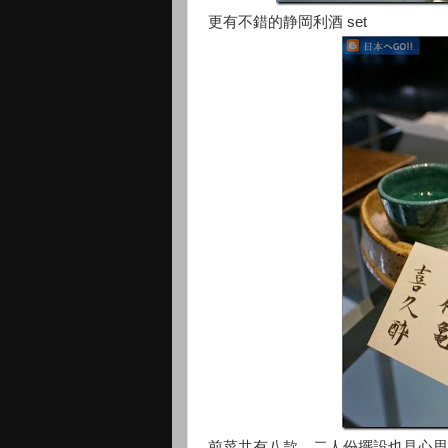
更有不錯的静岡利酒 set
前菜共有八款，二人份擺設也見心思