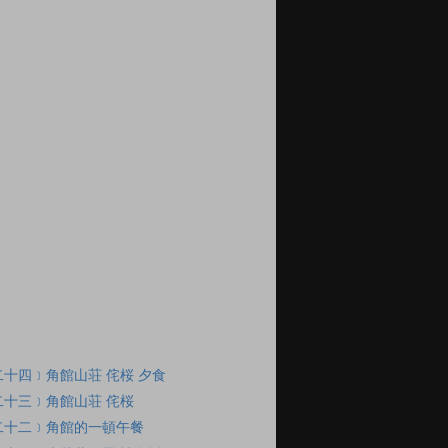
十四﹞角館山荘 侘桜 夕食
十三﹞角館山荘 侘桜
二十二﹞角館的一頓午餐