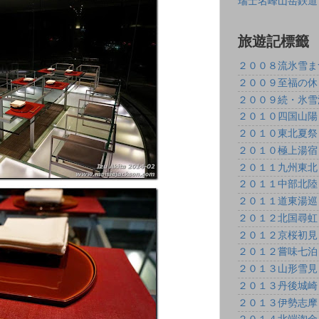
瑞士名峰山岳鉄道
旅遊記標籤
２００８流氷雪ま
２００９至福の休
２００９続・氷雪
２０１０四国山陽
２０１０東北夏祭
２０１０極上湯宿
２０１１九州東北
２０１１中部北陸
２０１１道東湯巡
２０１２北国尋虹
２０１２京桜初見
２０１２嘗味七泊
２０１３山形雪見
２０１３丹後城崎
２０１３伊勢志摩