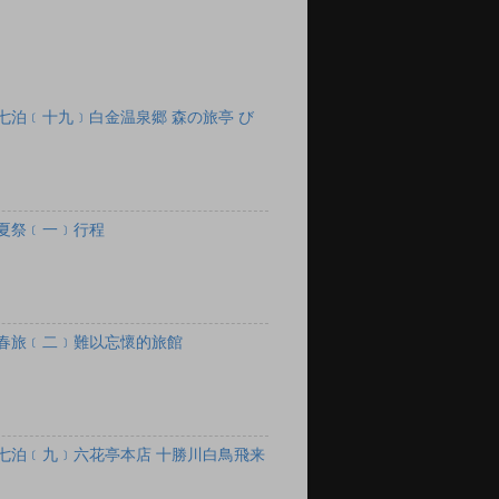
七泊﹝十九﹞白金温泉郷 森の旅亭 び
夏祭﹝一﹞行程
春旅﹝二﹞難以忘懷的旅館
七泊﹝九﹞六花亭本店 十勝川白鳥飛来