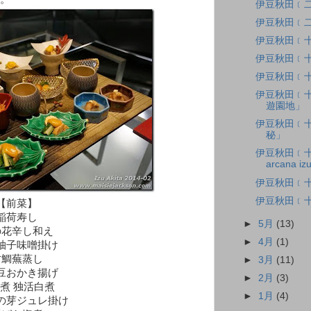
伊豆秋田﹝二
伊豆秋田﹝二
伊豆秋田﹝十
伊豆秋田﹝十
伊豆秋田﹝十
伊豆秋田﹝十六﹞
遊園地」
伊豆秋田﹝十五﹞L
秘」
伊豆秋田﹝
arcana iz
伊豆秋田﹝十
伊豆秋田﹝
【前菜】
稲荷寿し
►
5月
(13)
の花辛し和え
►
4月
(1)
柚子味噌掛け
甘鯛蕪蒸し
►
3月
(11)
豆おかき揚げ
►
2月
(3)
煮 独活白煮
►
1月
(4)
の芽ジュレ掛け