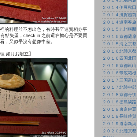
２０１４北端淘金
２０１４伊豆秋田
２０１４滋賀越前
２０１４道南春旅
裡的料理並不怎出色，有時甚至連賣相亦平
２０１５九州横断
已經有點失望，check in 之前還在擔心是否要買
２０１５京都薩摩
看，又似乎沒有想像中差。
２０１５海之京都
２０１６北陸京都
理 如月お献立】
２０１６四国北国
２０１６京都嵐山
２０１６帯広箱根
２０１７三国富山
２０１７北陸中部
２０１８京都丹後
２０１８徳島淡路
２０１９東京伊豆
２０１９長崎佐賀
２０１９道南新潟
２０２０北陸京都