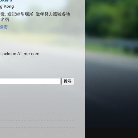
jokelib
g Kong
慢, 遊記經常爛尾. 近年努力體驗各地
泉名宿
檔案
ackson AT me.com