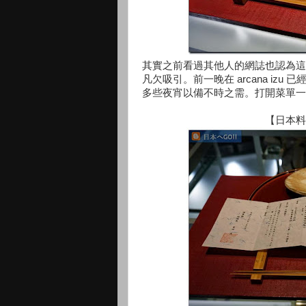
其實之前看過其他人的網誌也認為這
凡欠吸引。前一晚在 arcana izu 
多些夜宵以備不時之需。打開菜單一
【日本料