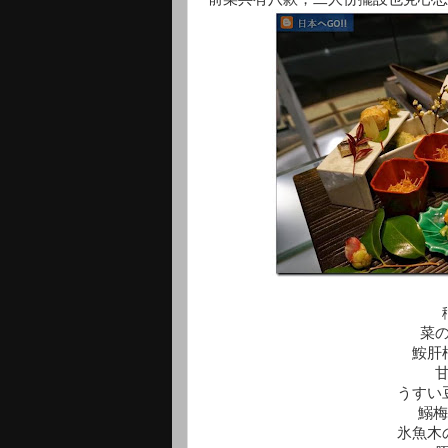
菜
鮟肝
うすい
鰯梅
氷魚木