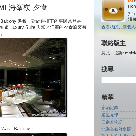
I 海峯楼 夕食
Hon
打字
溫
 Balcony 進餐，對於住樓下的平民當然是一
查看我的完整個人
Luxury Suite 與和／洋室的夕食原來有
決。
聯絡版主
意見、投訴: maisiej
搜尋
精華
宿泊記錄
追星見學
三余庵物語
r Balcony
北海道鶴雅集團