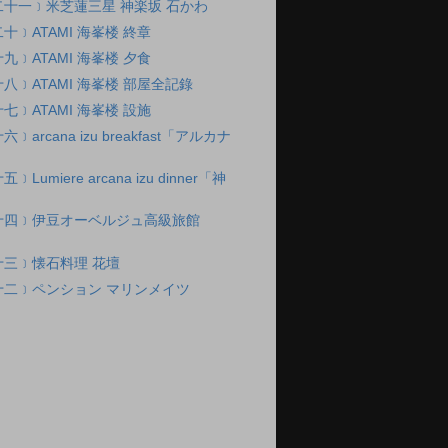
十一﹞米芝蓮三星 神楽坂 石かわ
十﹞ATAMI 海峯楼 終章
九﹞ATAMI 海峯楼 夕食
八﹞ATAMI 海峯楼 部屋全記錄
七﹞ATAMI 海峯楼 設施
arcana izu breakfast「アルカナ
umiere arcana izu dinner「神
十四﹞伊豆オーベルジュ高級旅館
u
三﹞懐石料理 花壇
十二﹞ペンション マリンメイツ