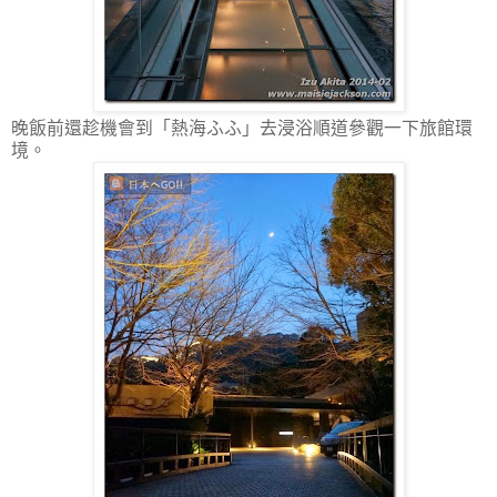
晚飯前還趁機會到「熱海ふふ」去浸浴順道參觀一下旅館環
境。