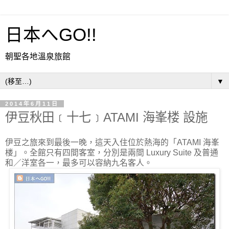
日本へGO!!
朝聖各地溫泉旅館
▼
2014年6月11日
伊豆秋田﹝十七﹞ATAMI 海峯楼 設施
伊豆之旅來到最後一晚，這天入住位於熱海的「ATAMI 海峯
楼」。全館只有四間客室，分別是兩間 Luxury Suite 及普通
和／洋室各一，最多可以容納九名客人。