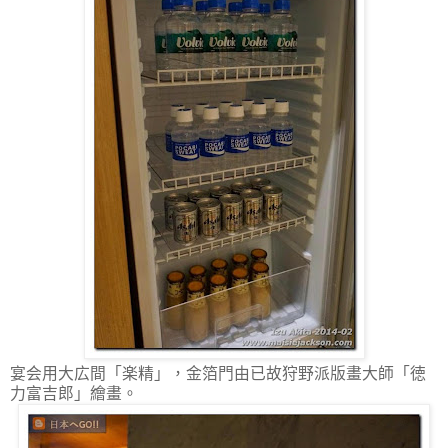
宴会用大広間「楽精」，金箔門由已故狩野派版畫大師「徳
力富吉郎」繪畫。