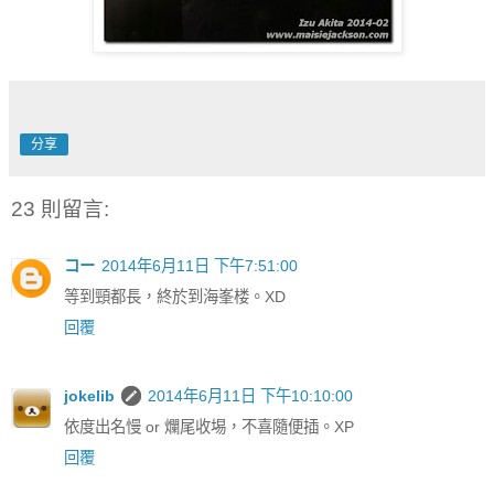
分享
23 則留言:
コー
2014年6月11日 下午7:51:00
等到頸都長，終於到海峯楼。XD
回覆
jokelib
2014年6月11日 下午10:10:00
依度出名慢 or 爛尾收埸，不喜隨便插。XP
回覆