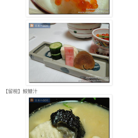
【留椀】鮟鱇汁