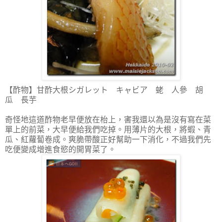
【酢物】甘酢大根シガレット キャビア 蛯 人參 胡
瓜 長芋
奇怪地這道酢物老早便放在枱上，害我還以為是沒有寫在菜
單上的前菜，大早便給我們吃掉。用薄片的大根，將蝦、青
瓜、紅蘿蔔卷成。爽脆帶酸正好幫助一下消化，不過我們先
吃便變成增進食慾的開胃菜了。