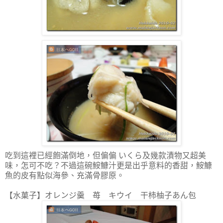
吃到這裡已經飽滿倒地，但偏偏 いくら及幾款漬物又超美
味，怎可不吃？不過這碗鮟鱇汁更是出乎意料的香甜，鮟鱇
魚的皮有點似海參、充滿骨膠原。
【水菓子】オレンジ羹 苺 キウイ 干柿柚子あん包