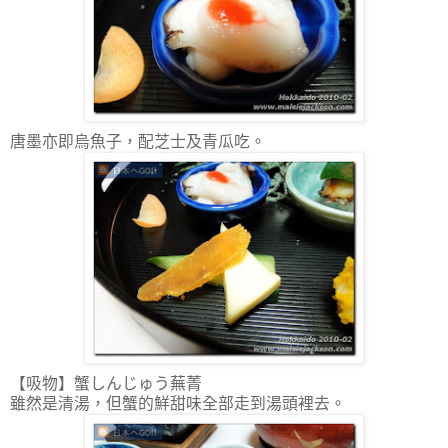
唐墨亦即烏魚子，配芝士及青瓜吃。
【吸物】蟹しんじゅう蕪菁
雖然是清湯，但蟹的鮮甜味全部走到湯頭裡去。