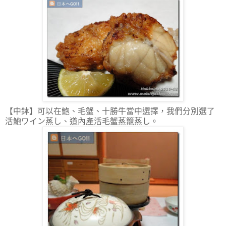
【中鉢】可以在鮑、毛蟹、十勝牛當中選擇，我們分別選了
活鮑ワイン蒸し、道內產活毛蟹蒸籠蒸し。