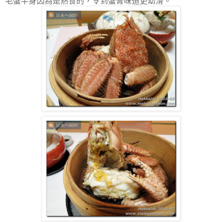
毛蟹半身因為是熱食的，令到蟹膏味道更幼滑。