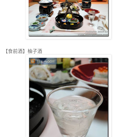
【食前酒】柚子酒