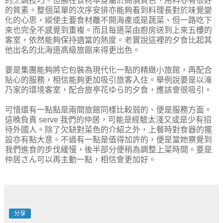
的烹調技巧。但勝在食材本身屬於高價貨色、用料亦有很好
的質素。整個菜單的次序安排亦能夠看到料理長對於味覺變
化的心思，縱使主要食材離不開海產或是蔬菜、但一路吃下
來也完全不感覺到重複。而且每道菜由廚房送到上來五樓的
客室，依然能夠保持適當的熱度。老實說這裡的夕食比起其
他出名的北海道高級旅館來得更出色。
要是集團能夠將它包裝為現代化一點的精緻小旅館，再配合
貼心的服務，相信能夠更加吸引旅客入住。舉例說要是以滝
乃家的環境客室，配合旅亭花ゆら的夕食，應該會很吸引。
可惜還有一點點是兩間旅館同樣比較弱的、便是服務方面。
這晚負責 serve 我們的仲居，可能是經驗太淺又或是少有招
待外國人。除了欠缺對菜色的介紹之外，上餐時對食器的擺
設亦有點大意。不過有一點是值得加許的，便是當她察覺到
我們進食的步伐緩慢，後半部分便稍為調整上菜時間。要是
仲居さん可以再主動一點，相信會更加好。
分享