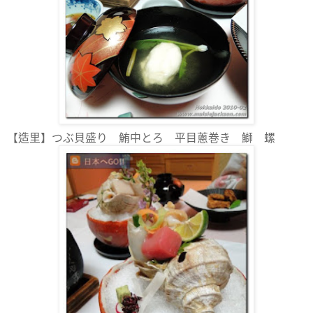
【造里】つぶ貝盛り 鮪中とろ 平目蔥巻き 鰤 螺