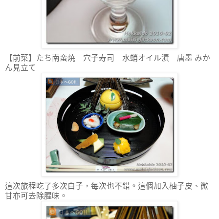
【前菜】たち南蛮焼 穴子寿司 水蛸オイル漬 唐墨 みか
ん見立て
這次旅程吃了多次白子，每次也不錯。這個加入柚子皮、微
甘亦可去除腥味。