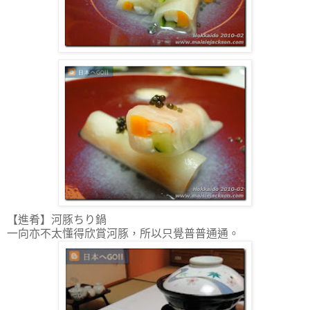
【進肴】河豚ちり鍋
一向亦不太懂得欣賞河豚，所以只覺普普通通。