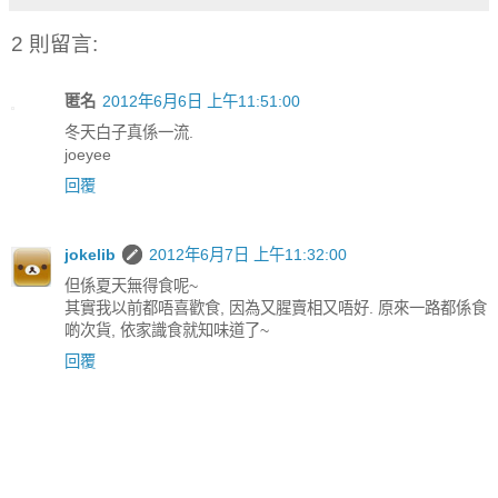
2 則留言:
匿名
2012年6月6日 上午11:51:00
冬天白子真係一流.
joeyee
回覆
jokelib
2012年6月7日 上午11:32:00
但係夏天無得食呢~
其實我以前都唔喜歡食, 因為又腥賣相又唔好. 原來一路都係食
啲次貨, 依家識食就知味道了~
回覆