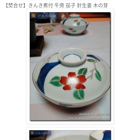
【焚合せ】きんき煮付 牛旁 茄子 針生姜 木の芽