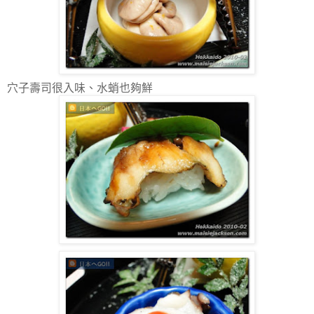
穴子壽司很入味、水蛸也夠鮮