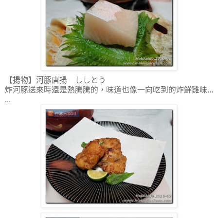
【揚物】河豚唐揚 ししとう
炸河豚送來時還是熱騰騰的，味道也像一向吃到的炸鮮雞味...
...