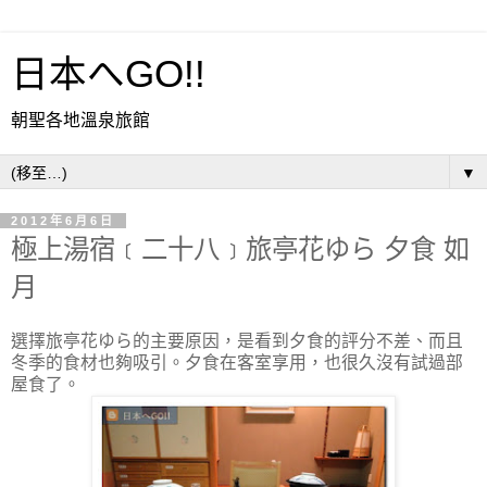
日本へGO!!
朝聖各地溫泉旅館
▼
2012年6月6日
極上湯宿﹝二十八﹞旅亭花ゆら 夕食 如
月
選擇旅亭花ゆら的主要原因，是看到夕食的評分不差、而且
冬季的食材也夠吸引。夕食在客室享用，也很久沒有試過部
屋食了。