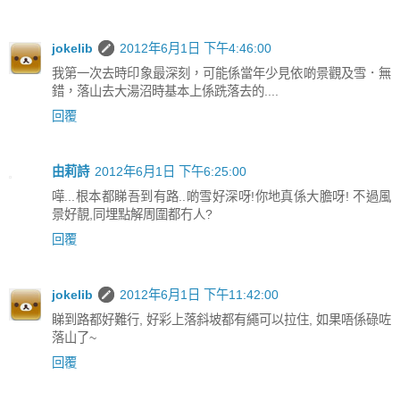
jokelib
2012年6月1日 下午4:46:00
我第一次去時印象最深刻，可能係當年少見依啲景觀及雪．無
錯，落山去大湯沼時基本上係跣落去的....
回覆
由莉詩
2012年6月1日 下午6:25:00
嘩...根本都睇吾到有路..啲雪好深呀!你地真係大膽呀! 不過風
景好靚,同埋點解周圍都冇人?
回覆
jokelib
2012年6月1日 下午11:42:00
睇到路都好難行, 好彩上落斜坡都有繩可以拉住, 如果唔係碌咗
落山了~
回覆