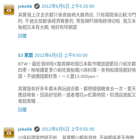
jokelib
2012年6月5日 上午9:20:00
其實我上次去京都只係食過啲大路熱店, 只有兩間係比較冷門
的. 不過全部都係經濟實惠的, 等我睇吓趕唔趕得切啦. 我又未
執相又未有大綱, 唔好有咩期望.
回覆
3J 家庭
2012年6月5日 上午9:50:00
BTW，最近我响有X電視睇咗個日本製作嘅旅遊節目介紹京都
四季，啱啱講夏季介紹咗貴船嘅川床料理，食物和環境都好唔
錯，不過價錢都好貴，一人要13,000yen。
其實我有好多年都未再玩過京都，都想搵個機會去一次，夏天
應該唔會，因為好怕熱，或者櫻花or紅葉時間，但酒店旅館又
會超貴囉....
回覆
jokelib
2012年6月5日 上午9:55:00
川床料理當然唔平啦... 其實鴨川都有得食, 不過都係夏天夜晚.