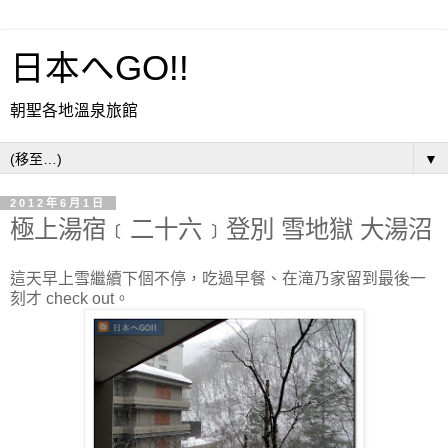
日本へGO!!
朝聖各地溫泉旅館
▼
2012年6月1日
極上湯宿﹝二十六﹞登別 雪地獄 大湯沼
這天早上雪繼續下個不停，吃過早餐、在滝乃家留到最後一
刻才 check out。