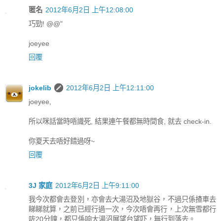
匿名
2012年6月2日 上午12:08:00
巧勁! @@"
joeyee
回覆
jokelib
2012年6月2日 上午12:11:00
joeyee,
所以咪話當時唔識死, 結果連午餐都無時間食, 就去 check-in.
你夏天去唔好錯過呀~
回覆
3J 家庭
2012年6月2日 上午9:11:00
我今次都會去登別，亦會去大湯沼及地獄谷，不過只係揸車去
睇睇就算，之前已經行過一次，今次唔會再行，上次無雪都行
咗20分鐘，都只係响大湯沼展望台望吓，無行到落去。