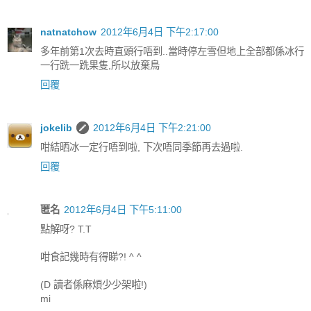
natnatchow
2012年6月4日 下午2:17:00
多年前第1次去時直頭行唔到..當時停左雪但地上全部都係冰行
一行跣一跣果隻,所以放棄鳥
回覆
jokelib
2012年6月4日 下午2:21:00
咁結晒冰一定行唔到啦, 下次唔同季節再去過啦.
回覆
匿名
2012年6月4日 下午5:11:00
點解呀? T.T
咁食記幾時有得睇?! ^ ^
(D 讀者係麻煩少少架啦!)
mi