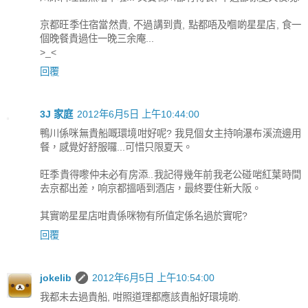
京都旺季住宿當然貴, 不過講到貴, 點都唔及嗰啲星星店, 食一
個晚餐貴過住一晚三余庵...
>_<
回覆
3J 家庭
2012年6月5日 上午10:44:00
鴨川係咪無貴船嘅環境咁好呢? 我見個女主持响瀑布溪流邊用
餐，感覺好舒服囉...可惜只限夏天。
旺季貴得嚟仲未必有房添..我記得幾年前我老公碰啱紅葉時間
去京都出差，响京都搵唔到酒店，最終要住新大阪。
其實啲星星店咁貴係咪物有所值定係名過於實呢?
回覆
jokelib
2012年6月5日 上午10:54:00
我都未去過貴船, 咁照道理都應該貴船好環境啲.