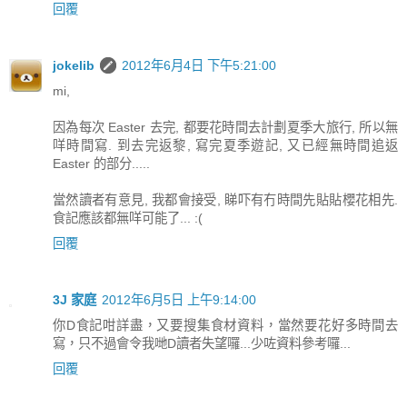
回覆
jokelib
2012年6月4日 下午5:21:00
mi,
因為每次 Easter 去完, 都要花時間去計劃夏季大旅行, 所以無
咩時間寫. 到去完返黎, 寫完夏季遊記, 又已經無時間追返
Easter 的部分.....
當然讀者有意見, 我都會接受, 睇吓有冇時間先貼貼櫻花相先.
食記應該都無咩可能了... :(
回覆
3J 家庭
2012年6月5日 上午9:14:00
你D食記咁詳盡，又要搜集食材資料，當然要花好多時間去
寫，只不過會令我哋D讀者失望囉...少咗資料參考囉...
回覆