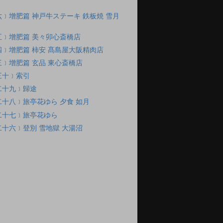
﹞增肥篇 神戸牛ステーキ 鉄板焼 雪月
五﹞增肥篇 美々卯心斎橋店
﹞增肥篇 柿安 髙島屋大阪精肉店
﹞增肥篇 玄品 東心斎橋店
三十﹞索引
二十九﹞歸途
十八﹞旅亭花ゆら 夕食 如月
二十七﹞旅亭花ゆら
十六﹞登別 雪地獄 大湯沼