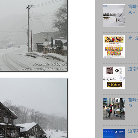
嘗味
えい
東北
道南
嘗味
地
道南