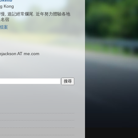
jokelib
g Kong
慢, 遊記經常爛尾. 近年努力體驗各地
泉名宿
檔案
ackson AT me.com