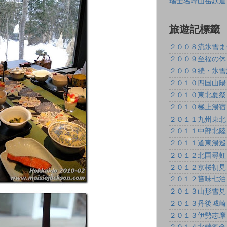
瑞士名峰山岳鉄道
旅遊記標籤
２００８流氷雪ま
２００９至福の休
２００９続・氷雪
２０１０四国山陽
２０１０東北夏祭
２０１０極上湯宿
２０１１九州東北
２０１１中部北陸
２０１１道東湯巡
２０１２北国尋虹
２０１２京桜初見
２０１２嘗味七泊
２０１３山形雪見
２０１３丹後城崎
２０１３伊勢志摩