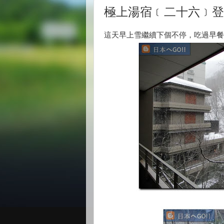
極上湯宿﹝二十六﹞登
這天早上雪繼續下個不停，吃過早餐、在