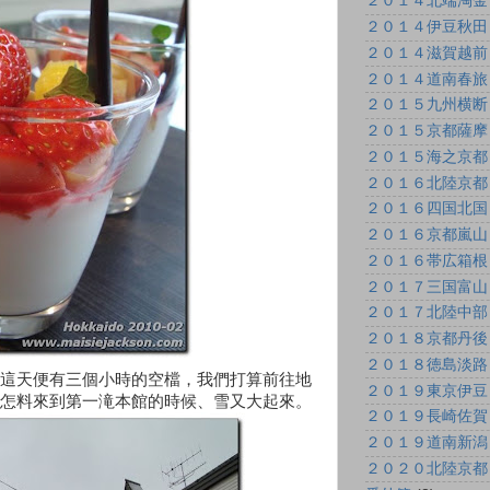
２０１４北端淘金
２０１４伊豆秋田
２０１４滋賀越前
２０１４道南春旅
２０１５九州横断
２０１５京都薩摩
２０１５海之京都
２０１６北陸京都
２０１６四国北国
２０１６京都嵐山
２０１６帯広箱根
２０１７三国富山
２０１７北陸中部
２０１８京都丹後
２０１８徳島淡路
這天便有三個小時的空檔，我們打算前往地
２０１９東京伊豆
怎料來到第一滝本館的時候、雪又大起來。
２０１９長崎佐賀
２０１９道南新潟
２０２０北陸京都