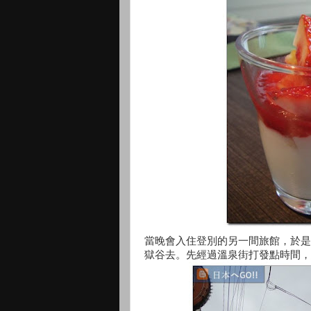
當晚會入住登別的另一間旅館，於是
獄谷去。先經過溫泉街打發點時間，