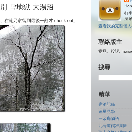
別 雪地獄 大湯沼
Hon
打字
溫
滝乃家留到最後一刻才 check out。
查看我的完整個人
聯絡版主
意見、投訴: maisiej
搜尋
精華
宿泊記錄
追星見學
三余庵物語
北海道鶴雅集團