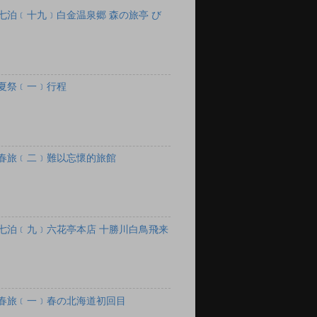
七泊﹝十九﹞白金温泉郷 森の旅亭 び
夏祭﹝一﹞行程
春旅﹝二﹞難以忘懷的旅館
七泊﹝九﹞六花亭本店 十勝川白鳥飛来
春旅﹝一﹞春の北海道初回目