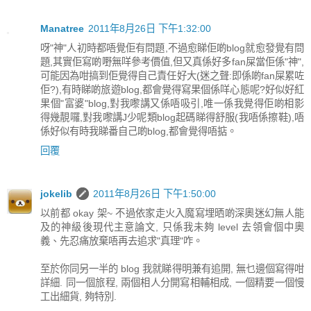
Manatree
2011年8月26日 下午1:32:00
呀"神"人初時都唔覺佢有問題,不過愈睇佢啲blog就愈發覺有問
題,其實佢寫啲嘢無咩參考價值,但又真係好多fan屎當佢係"神",
可能因為咁搞到佢覺得自己責任好大(迷之聲:即係啲fan屎累咗
佢?),有時睇啲旅遊blog,都會覺得寫果個係咩心態呢?好似好紅
果個"富婆"blog,對我嚟講又係唔吸引,唯一係我覺得佢啲相影
得幾靚囉,對我嚟講J少呢類blog起碼睇得舒服(我唔係擦鞋),唔
係好似有時我睇番自己啲blog,都會覺得唔掂。
回覆
jokelib
2011年8月26日 下午1:50:00
以前都 okay 架~ 不過依家走火入魔寫埋晒啲深奧迷幻無人能
及的神級後現代主意論文, 只係我未夠 level 去領會個中奧
義、先忍痛放棄唔再去追求"真理"咋。
至於你同另一半的 blog 我就睇得明兼有追開, 無乜邊個寫得咁
詳細. 同一個旅程, 兩個相人分開寫相輔相成, 一個精要一個慢
工出細貨, 夠特別.