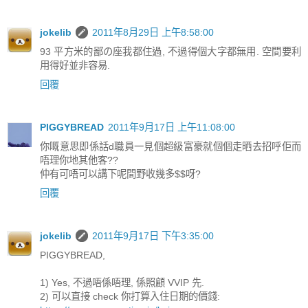
jokelib
2011年8月29日 上午8:58:00
93 平方米的鄙の座我都住過, 不過得個大字都無用. 空間要利
用得好並非容易.
回覆
PIGGYBREAD
2011年9月17日 上午11:08:00
你嘅意思即係話d職員一見個超級富豪就個個走晒去招呼佢而
唔理你地其他客??
仲有可唔可以講下呢間野收幾多$$呀?
回覆
jokelib
2011年9月17日 下午3:35:00
PIGGYBREAD,
1) Yes, 不過唔係唔理, 係照顧 VVIP 先.
2) 可以直接 check 你打算入住日期的價錢: