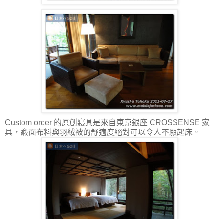
Custom order 的原創寢具是來自東京銀座 CROSSENSE 家
具，緞面布料與羽絨被的舒適度絕對可以令人不願起床。