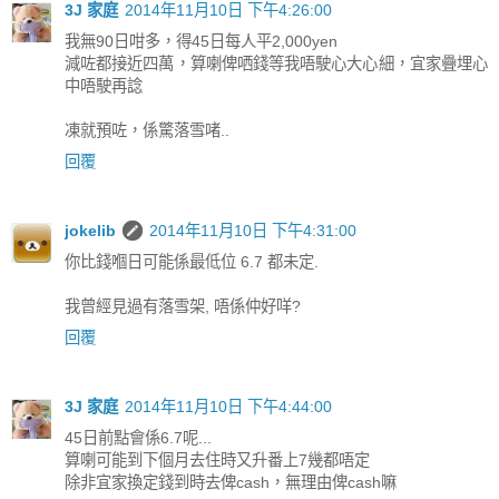
3J 家庭
2014年11月10日 下午4:26:00
我無90日咁多，得45日每人平2,000yen
減咗都接近四萬，算喇俾哂錢等我唔駛心大心細，宜家疊埋心
中唔駛再諗
凍就預咗，係驚落雪啫..
回覆
jokelib
2014年11月10日 下午4:31:00
你比錢嗰日可能係最低位 6.7 都未定.
我曾經見過有落雪架, 唔係仲好咩?
回覆
3J 家庭
2014年11月10日 下午4:44:00
45日前點會係6.7呢...
算喇可能到下個月去住時又升番上7幾都唔定
除非宜家換定錢到時去俾cash，無理由俾cash嘛