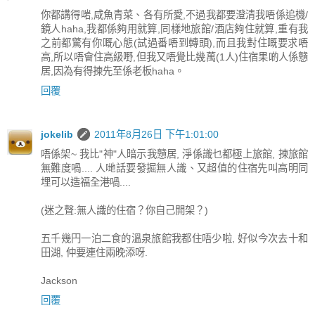
你都講得啱,咸魚青菜、各有所愛,不過我都要澄清我唔係追機/
鏡人haha,我都係夠用就算,同樣地旅館/酒店夠住就算,重有我
之前都驚有你嘅心態(試過番唔到轉頭),而且我對住嘅要求唔
高,所以唔會住高級嘢,但我又唔覺比幾萬(1人)住宿果啲人係戇
居,因為有得揀先至係老板haha。
回覆
jokelib
2011年8月26日 下午1:01:00
唔係架~ 我比"神"人暗示我戇居, 淨係識乜都極上旅館, 揀旅館
無難度喎.... 人哋話要發掘無人識、又超值的住宿先叫高明同
埋可以造福全港喎....
(迷之聲:無人識的住宿？你自己開架？)
五千幾円一泊二食的溫泉旅館我都住唔少啦, 好似今次去十和
田湖, 仲要連住兩晚添呀.
Jackson
回覆