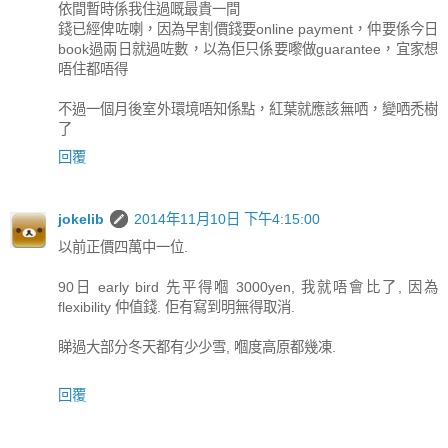
依間暫時係我住過嘅最貴一間
錢已經俾咗喇，因為早割價錢要online payment，仲要係今日
book過兩日就過咗數，以為佢只係要嚟做guarantee，宜家想
唔住都唔得
不過一個月後室外環境唔知係點，紅葉就應該無哂，變哂禿樹
了
回覆
jokelib
2014年11月10日 下午4:15:00
以前正價四萬中一位.
90日 early bird 先平得嗰 3000yen, 我就唔會比了, 因為
flexibility 仲值錢. 佢有寫到明無得取消.
睇過大部分冬天都有少少雪, 嗰度高原都幾凍.
回覆