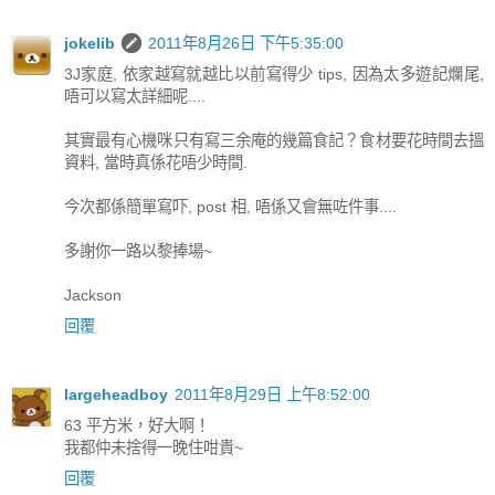
jokelib
2011年8月26日 下午5:35:00
3J家庭, 依家越寫就越比以前寫得少 tips, 因為太多遊記爛尾,
唔可以寫太詳細呢....
其實最有心機咪只有寫三余庵的幾篇食記？食材要花時間去搵
資料, 當時真係花唔少時間.
今次都係簡單寫吓, post 相, 唔係又會無咗件事....
多謝你一路以黎捧場~
Jackson
回覆
largeheadboy
2011年8月29日 上午8:52:00
63 平方米，好大啊！
我都仲未捨得一晚住咁貴~
回覆