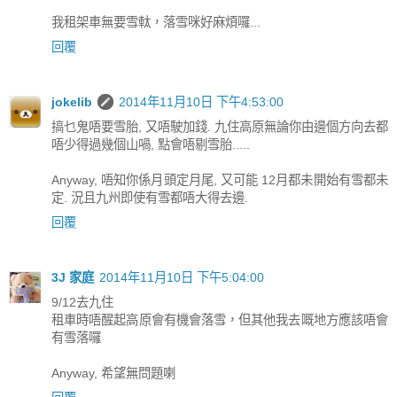
我租架車無要雪軚，落雪咪好麻煩囉...
回覆
jokelib
2014年11月10日 下午4:53:00
搞乜鬼唔要雪胎, 又唔駛加錢. 九住高原無論你由邊個方向去都
唔少得過幾個山喎, 點會唔剔雪胎.....
Anyway, 唔知你係月頭定月尾, 又可能 12月都未開始有雪都未
定. 況且九州即使有雪都唔大得去邊.
回覆
3J 家庭
2014年11月10日 下午5:04:00
9/12去九住
租車時唔醒起高原會有機會落雪，但其他我去嘅地方應該唔會
有雪落囉
Anyway, 希望無問題喇