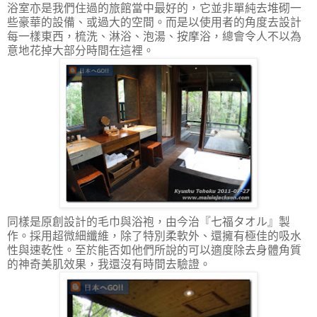
浴室亦是我們住過的旅館當中最好的，它並非單純去堆砌一
些豪華的設備、或過大的空間。而是以使用者的角度去設計
每一樣東西，梳洗、淋浴、泡湯、按摩浴，總會令人不以為
意地花掉大部分時間在這裡。
同樣是原創設計的毛巾與浴袍，由今治『七福タオル』製
作。採用超微細纖維，除了特別柔軟外、還擁有極佳的吸水
性與速乾性。至於能否如他們所說的可以適度除去身體角質
的神奇美肌效果，我還沒有時間去驗證。