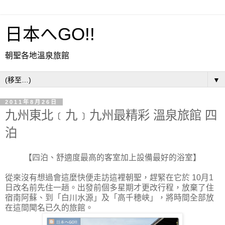
日本へGO!!
朝聖各地溫泉旅館
▼
2011年8月26日
九州東北﹝九﹞九州最精彩 溫泉旅館 四
泊
【四泊、舒適度最高的客室加上設備最好的浴室】
從來沒有想過會這麼快便走訪這裡朝聖，趕緊在它於 10月1
日改名前先住一趟。出發前個多星期才更改行程，放棄了住
宿南阿蘇、到「白川水源」及「高千穂峡」，將時間全部放
在這間聞名已久的旅館。