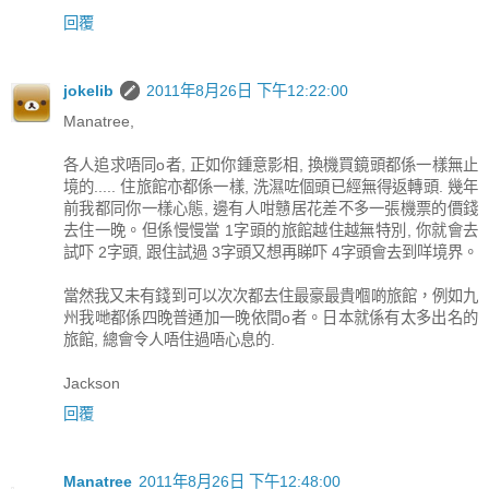
回覆
jokelib
2011年8月26日 下午12:22:00
Manatree,
各人追求唔同o者, 正如你鍾意影相, 換機買鏡頭都係一樣無止
境的..... 住旅館亦都係一樣, 洗濕咗個頭已經無得返轉頭. 幾年
前我都同你一樣心態, 邊有人咁戇居花差不多一張機票的價錢
去住一晚。但係慢慢當 1字頭的旅館越住越無特別, 你就會去
試吓 2字頭, 跟住試過 3字頭又想再睇吓 4字頭會去到咩境界。
當然我又未有錢到可以次次都去住最豪最貴嗰啲旅館，例如九
州我哋都係四晚普通加一晚依間o者。日本就係有太多出名的
旅館, 總會令人唔住過唔心息的.
Jackson
回覆
Manatree
2011年8月26日 下午12:48:00