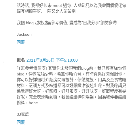
話時話, 我都好似未 meet 過你. 人哋睇見以為我哋兩個傻佬做
媒互相擦鞋呀, 一陣又比人鬧架喇.
我個 blog 越嚟越無參考價值, 變成為"自我分享"網誌多啲.
Jackson
回覆
匿名
2011年8月26日 下午5:18:00
咩無參考價值呀! 其實你未發現我個blog前，我已經有睇你個
blog，仲偷咗唔少料，希望你唔介意。有時真係好鬼佩服你，
你可以好詳細咁介紹房間嘅設計、傢俬擺設、用具及至食物嘅
材料、烹調方式及味道都可以好細緻咁敘述出嚟。對我嚟講只
係覺得好大呀、好靚呀、好舒服呀、好好味呀，好嘅程度有幾
好呢，完全表達唔到囉，我會繼續捧你場架，因為我仲要繼續
偷料，hehe...
3J家庭
回覆