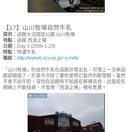
【17】山川牧場自然牛乳
提供：
函館大沼国定公園 山川牧場
地點：
函館 西波止場
日期：
Day 1 (2009-1-23)
特點：
特濃牛乳
連結：
http://www8.ncv.ne.jp/~y-milk/
「山川牧場」的自然牛乳在函館非常出名，可惜上一次來函
館卻錯過了。於是今次除了要吃使用它製作的軟雪糕，當然
不會不試牛奶。深怕在函館時不知道在那裡去找，出發前在
網絡上不斷找尋，才發現「西波止場」裡有售賣。