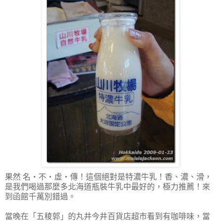
果然 名‧不‧虛‧傳！這個絕對是特濃牛乳！香、濃、滑，
是我們喝過那麼多北海道瓶裝牛乳中最好的，極力推薦！來
到函館千萬別錯過。
當晚在「五稜郭」的丸井今井百貨店超市看到有咖啡味，當