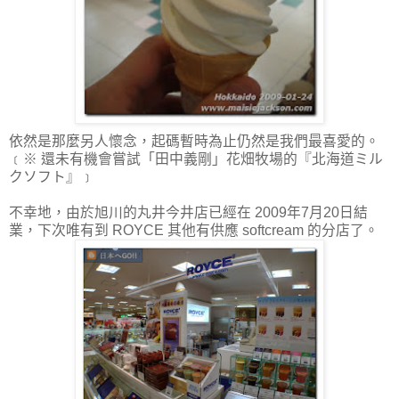
依然是那麼另人懷念，起碼暫時為止仍然是我們最喜愛的。
﹝※ 還未有機會嘗試「田中義剛」花畑牧場的『北海道ミル
クソフト』﹞
不幸地，由於旭川的丸井今井店已經在 2009年7月20日結
業，下次唯有到 ROYCE 其他有供應 softcream 的分店了。