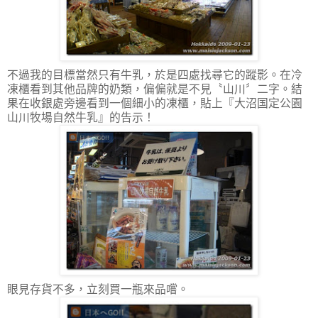
不過我的目標當然只有牛乳，於是四處找尋它的蹤影。在冷
凍櫃看到其他品牌的奶類，偏偏就是不見〝山川〞二字。結
果在收銀處旁邊看到一個細小的凍櫃，貼上『大沼国定公園
山川牧場自然牛乳』的告示！
眼見存貨不多，立刻買一瓶來品嚐。