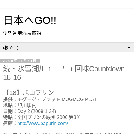
日本へGO!!
朝聖各地溫泉旅館
▼
2009年11月24日
続・氷雪湖川﹝十五﹞回味Countdown
18-16
【18】旭山プリン
提供：
モグモグ・プラット MOGMOG PLAT
地點：
旭川駅内
日期：
Day 2 (2009-1-24)
特點：
全国プリンの殿堂 2006 第3位
連結：
http://www.papurin.com/