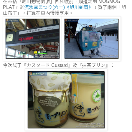
在乘搭「旭山動物園號」回札幌前，順道走到 MOGMOG
PLAT﹝※
流氷雪まつり(六十)《旭川到着》
﹞買了兩個「旭
山布丁」，打算在車內慢慢享用。
今次試了『カスタード Custard』及『抹茶プリン』：