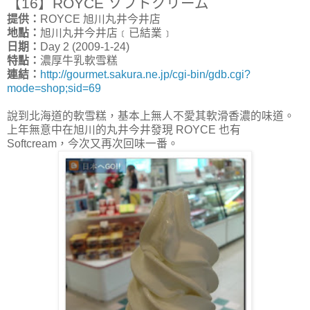
【16】ROYCE ソフトクリーム
提供：
ROYCE 旭川丸井今井店
地點：
旭川丸井今井店﹝已結業﹞
日期：
Day 2 (2009-1-24)
特點：
濃厚牛乳軟雪糕
連結：
http://gourmet.sakura.ne.jp/cgi-bin/gdb.cgi?
mode=shop;sid=69
說到北海道的軟雪糕，基本上無人不愛其軟滑香濃的味道。
上年無意中在旭川的丸井今井發現 ROYCE 也有
Softcream，今次又再次回味一番。