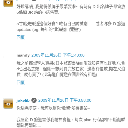
好難講喎, 我覺得係牌子最緊要啦~ 有時有 D 出名牌子都會放
o係如 JR 站的小店售賣.
o甘點先知道邊個好食? 唯有自己試試喇...... 或者睇多 D 旅遊
updates (eg. 每年的"北海道自覽遊")
回覆
mandy
2009年11月26日 下午1:43:00
我之前都想學人買果d日本旅遊書睇!!!咁就知道有乜好地方,食
d乜出名之類...但係一想到買完放在家...邊樹有位放,拋左又浪
費...就冇買了! (北海道自覽遊在圖書館有租過)
回覆
jokelib
2009年11月26日 下午3:58:00
你睇完唔要、我可以幫你"收留"所有書架~
我屋企 D 旅遊書係我精神食糧，每次 plan 行程都會不斷翻睇
翻睇再翻睇....