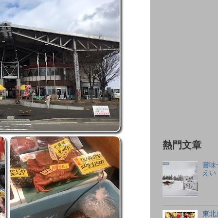
熱門文章
嘗味
えい
東北