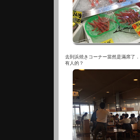
去到
浜焼きコーナー當然是滿席了．
有人的？