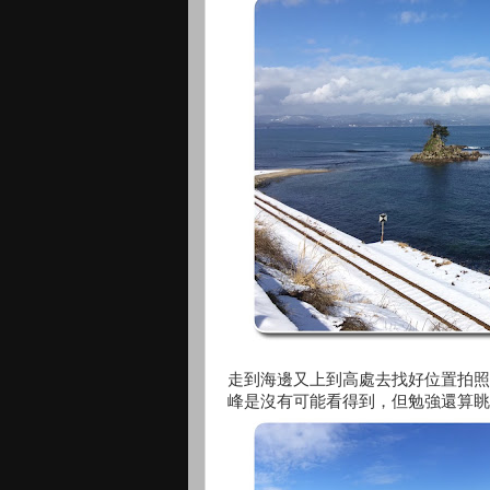
走到海邊又上到高處去找好位置拍照
峰是沒有可能看得到，但勉強還算眺