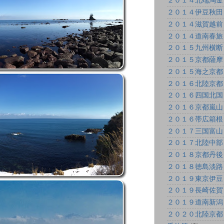
２０１４北端淘金
２０１４伊豆秋田
２０１４滋賀越前
２０１４道南春旅
２０１５九州横断
２０１５京都薩摩
２０１５海之京都
２０１６北陸京都
２０１６四国北国
２０１６京都嵐山
２０１６帯広箱根
２０１７三国富山
２０１７北陸中部
２０１８京都丹後
２０１８徳島淡路
２０１９東京伊豆
２０１９長崎佐賀
２０１９道南新潟
２０２０北陸京都