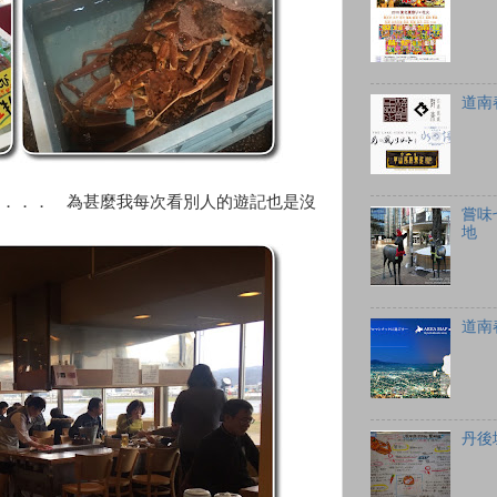
道南
．．．　為甚麼我每次看別人的遊記也是沒
嘗味
地
道南
丹後