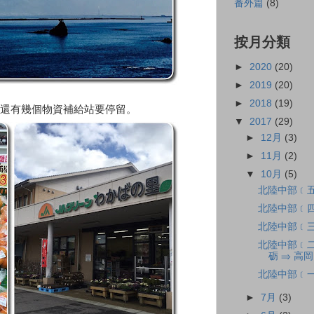
番外篇
(8)
按月分類
►
2020
(20)
►
2019
(20)
►
2018
(19)
還有幾個物資補給站要停留。
▼
2017
(29)
►
12月
(3)
►
11月
(2)
▼
10月
(5)
北陸中部﹝五﹞
北陸中部﹝四﹞
北陸中部﹝三﹞
北陸中部﹝二﹞
砺 ⇒ 高岡
北陸中部﹝一﹞
►
7月
(3)