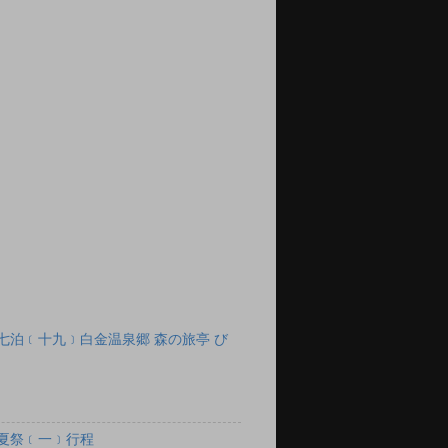
七泊﹝十九﹞白金温泉郷 森の旅亭 び
夏祭﹝一﹞行程