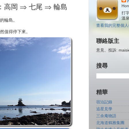
：高岡 ⇒ 七尾 ⇒ 輪島
Hon
打字
溫
的
輪島。
查看我的完整個人
然值得停下來。
聯絡版主
意見、投訴: maisiej
搜尋
精華
宿泊記錄
追星見學
三余庵物語
北海道鶴雅集團