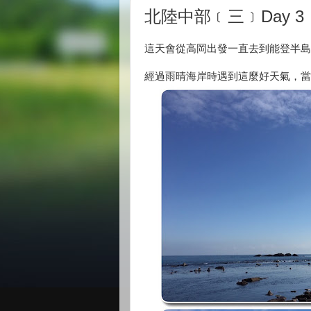
北陸中部﹝三﹞Day 3
這天會從
高岡出發一直去到能登半島
經過
雨晴海岸時遇到這麼好天氣，當