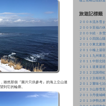
瑞士名峰山岳鉄道
旅遊記標籤
２００８流氷雪ま
２００９至福の休
２００９続・氷雪
２０１０四国山陽
２０１０東北夏祭
２０１０極上湯宿
２０１１九州東北
２０１１中部北陸
２０１１道東湯巡
２０１２北国尋虹
２０１２京桜初見
，雖然那個『圖片只供參考』的
海上立山連
２０１２嘗味七泊
望到它的輪廓。
２０１３山形雪見
２０１３丹後城崎
２０１３伊勢志摩