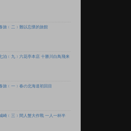
春旅﹝二﹞難以忘懷的旅館
七泊﹝九﹞六花亭本店 十勝川白鳥飛来
春旅﹝一﹞春の北海道初回目
城崎﹝三﹞間人蟹大作戰 一人一杯半