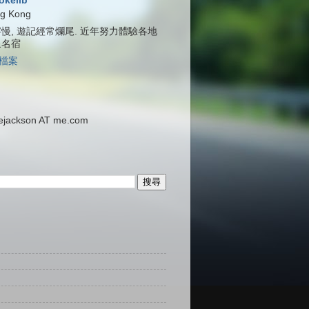
jokelib
g Kong
慢, 遊記經常爛尾. 近年努力體驗各地
泉名宿
檔案
ackson AT me.com