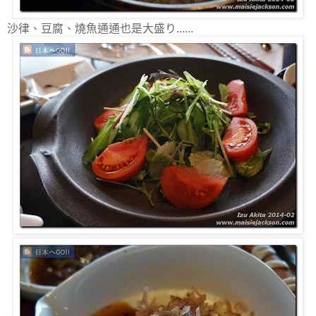
沙律、豆腐、燒魚通通也是大盛り......