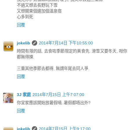
不過又想去長野玩下雪
又想關東個邊加個溫泉宿
心多到死
回覆
jokelib
2014年7月14日 下午10:55:00
時間有限的話, 去食咗季節限定的美食先. 滑雪又要冬天, 咁你
都無得揀.
三重其他季節去都得, 無謂年尾去同人爭.
回覆
3J 家庭
2014年7月15日 上午7:07:00
你宜家應該開始放暑假喎..暑假都唔出外?
回覆
jokelib
2014年7月15日 上午9:17:00