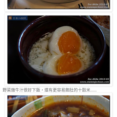
野菜燉牛汁很好下飯，還有更容易飽肚的十穀米......