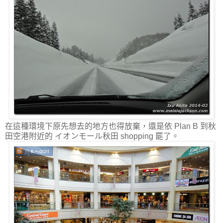
在這種環境下原先想去的地方也得放棄，還是依 Plan B 到秋
田空港附近的 イオンモール秋田 shopping 罷了。