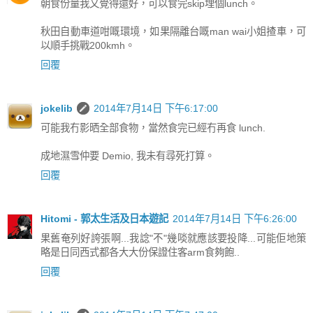
朝食份量我又覺得還好，可以食完skip埋個lunch。
秋田自動車道咁嘅環境，如果隔離台嘅man wai小姐揸車，可
以順手挑戰200kmh。
回覆
jokelib
2014年7月14日 下午6:17:00
可能我冇影晒全部食物，當然食完已經冇再食 lunch.
成地濕雪仲要 Demio, 我未有尋死打算。
回覆
Hitomi - 郭太生活及日本遊記
2014年7月14日 下午6:26:00
果舊奄列好誇張啊...我諗"不"幾啖就應該要投降...可能佢地策
略是日同西式都各大大份保證住客arm食夠飽..
回覆