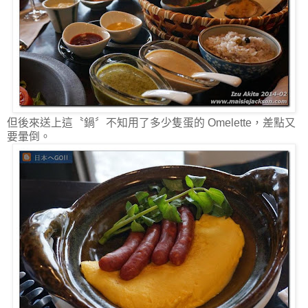
但後來送上這〝鍋〞不知用了多少隻蛋的 Omelette，差點又
要暈倒。