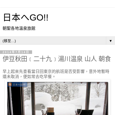
日本へGO!!
朝聖各地溫泉旅館
▼
2014年7月14日
伊豆秋田﹝二十九﹞湯川温泉 山人 朝食
早上起來先查看當日回東京的航班是否受影響，意外地暫時
還未取消，便如常去吃早餐。