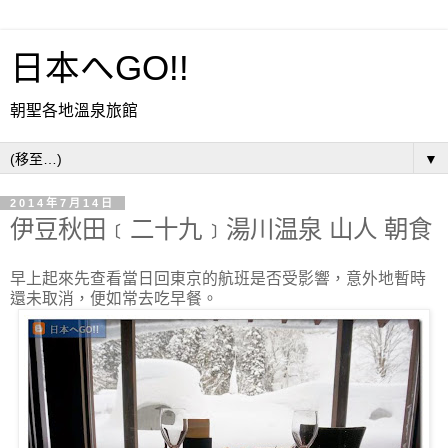
日本へGO!!
朝聖各地溫泉旅館
▼
2014年7月14日
伊豆秋田﹝二十九﹞湯川温泉 山人 朝食
早上起來先查看當日回東京的航班是否受影響，意外地暫時
還未取消，便如常去吃早餐。