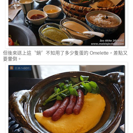
但後來送上這〝鍋〞不知用了多少隻蛋的 Omelette，差點又
要暈倒。