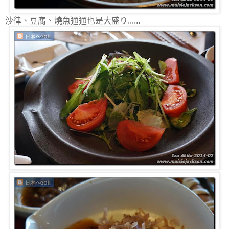
沙律、豆腐、燒魚通通也是大盛り......