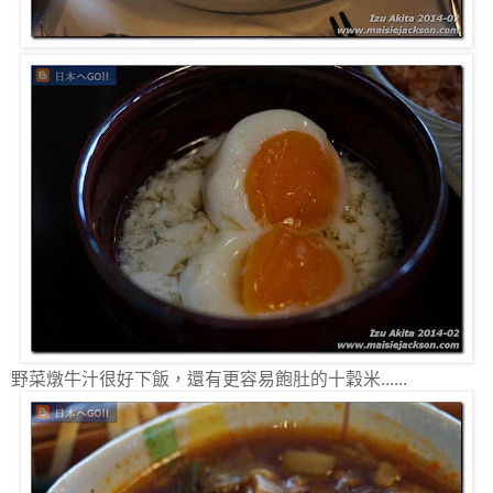
野菜燉牛汁很好下飯，還有更容易飽肚的十穀米......