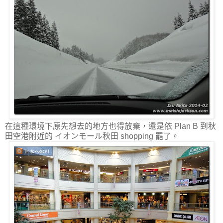
在這種環境下原先想去的地方也得放棄，還是依 Plan B 到秋
田空港附近的 イオンモール秋田 shopping 罷了。