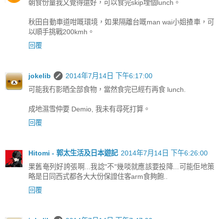
朝食份量我又覺得還好，可以食完skip埋個lunch。
秋田自動車道咁嘅環境，如果隔離台嘅man wai小姐揸車，可
以順手挑戰200kmh。
回覆
jokelib
2014年7月14日 下午6:17:00
可能我冇影晒全部食物，當然食完已經冇再食 lunch.
成地濕雪仲要 Demio, 我未有尋死打算。
回覆
Hitomi - 郭太生活及日本遊記
2014年7月14日 下午6:26:00
果舊奄列好誇張啊...我諗"不"幾啖就應該要投降...可能佢地策
略是日同西式都各大大份保證住客arm食夠飽..
回覆