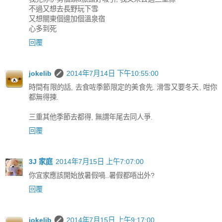
不過又想去長野玩下雪
又想關東個邊加個溫泉宿
心多到死
回覆
jokelib
2014年7月14日 下午10:55:00
時間有限的話, 去食咗季節限定的美食先. 滑雪又要冬天, 咁你
都無得揀.
三重其他季節去都得, 無謂年尾去同人爭.
回覆
3J 家庭
2014年7月15日 上午7:07:00
你宜家應該開始放暑假喎..暑假都唔出外?
回覆
jokelib
2014年7月15日 上午9:17:00