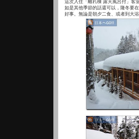
這次入住「離れ棟 露天風呂付」客
如是其他季節的話還可以，隆冬要在
好事。無論是朝夕二食、或者到大浴