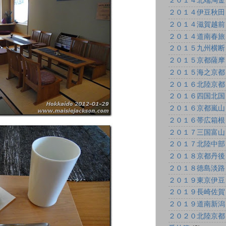
２０１４北端淘金
２０１４伊豆秋田
２０１４滋賀越前
２０１４道南春旅
２０１５九州横断
２０１５京都薩摩
２０１５海之京都
２０１６北陸京都
２０１６四国北国
２０１６京都嵐山
２０１６帯広箱根
２０１７三国富山
２０１７北陸中部
２０１８京都丹後
２０１８徳島淡路
２０１９東京伊豆
２０１９長崎佐賀
２０１９道南新潟
２０２０北陸京都