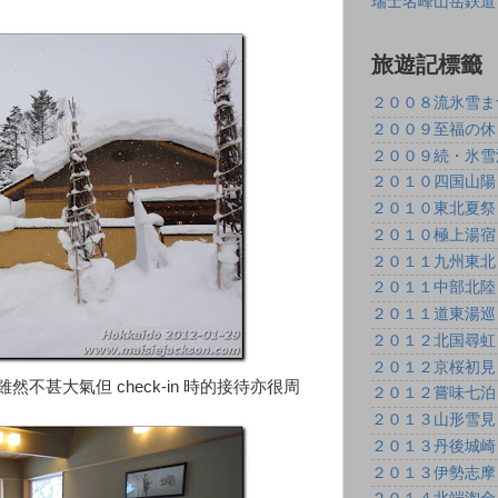
瑞士名峰山岳鉄道
旅遊記標籤
２００８流氷雪ま
２００９至福の休
２００９続・氷雪
２０１０四国山陽
２０１０東北夏祭
２０１０極上湯宿
２０１１九州東北
２０１１中部北陸
２０１１道東湯巡
２０１２北国尋虹
２０１２京桜初見
，雖然不甚大氣但 check-in 時的接待亦很周
２０１２嘗味七泊
２０１３山形雪見
２０１３丹後城崎
２０１３伊勢志摩