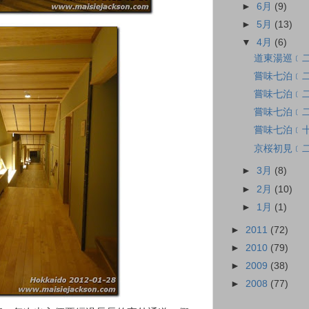
►
6月
(9)
►
5月
(13)
▼
4月
(6)
道東湯巡﹝
嘗味七泊﹝
嘗味七泊﹝
嘗味七泊﹝二
嘗味七泊﹝十
京桜初見﹝
►
3月
(8)
►
2月
(10)
►
1月
(1)
►
2011
(72)
►
2010
(79)
►
2009
(38)
►
2008
(77)