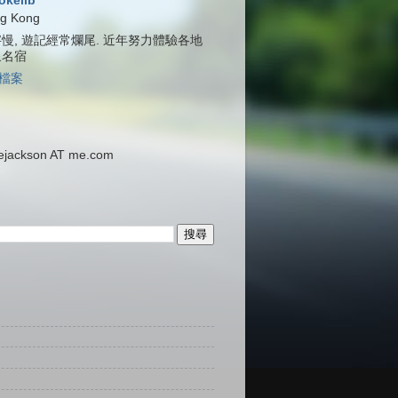
jokelib
g Kong
慢, 遊記經常爛尾. 近年努力體驗各地
泉名宿
檔案
ackson AT me.com