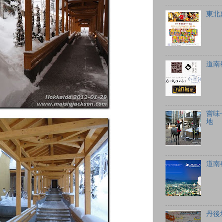
東北
道南
嘗味
地
道南
丹後