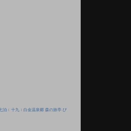
七泊﹝十九﹞白金温泉郷 森の旅亭 び