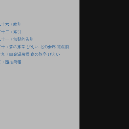
二十六﹞紋別
二十二﹞索引
二十一﹞無聲的告別
十﹞森の旅亭 びえい 北の会席 道産膳
九﹞白金温泉郷 森の旅亭 びえい
二﹞隨拍簡報