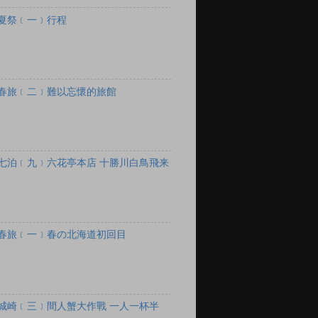
夏祭﹝一﹞行程
春旅﹝二﹞難以忘懷的旅館
七泊﹝九﹞六花亭本店 十勝川白鳥飛来
春旅﹝一﹞春の北海道初回目
城崎﹝三﹞間人蟹大作戰 一人一杯半