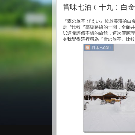
嘗味七泊﹝十九﹞白金
『森の旅亭 びえい』位於美瑛的白
走〝比較〞高級路線的一間，全館共
試這間評價不錯的旅館，這次便順理
令我覺得這裡稱為『雪の旅亭』比較