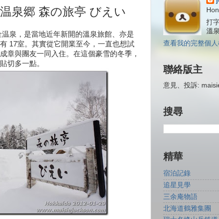
温泉郷 森の旅亭 びえい
Hon
打字
溫
金温泉，是當地近年新開的溫泉旅館、亦是
查看我的完整個人
有 17室。其實從它開業至今，一直也想試
成章與團友一同入住。在這個豪雪的冬季，
貼切多一點。
聯絡版主
意見、投訴: maisiej
搜尋
精華
宿泊記錄
追星見學
三余庵物語
北海道鶴雅集團