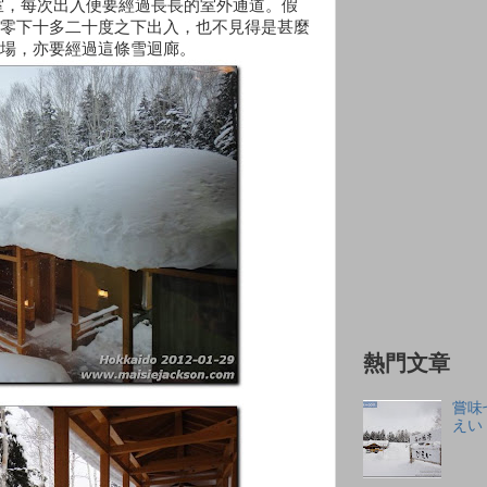
室，每次出入便要經過長長的室外通道。假
零下十多二十度之下出入，也不見得是甚麼
場，亦要經過這條雪迴廊。
熱門文章
嘗味
えい