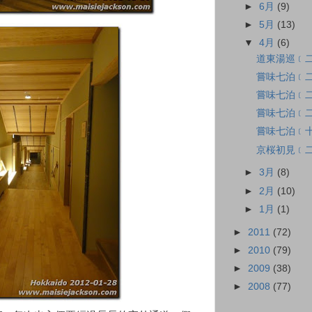
►
6月
(9)
►
5月
(13)
▼
4月
(6)
道東湯巡﹝
嘗味七泊﹝
嘗味七泊﹝
嘗味七泊﹝二
嘗味七泊﹝十
京桜初見﹝
►
3月
(8)
►
2月
(10)
►
1月
(1)
►
2011
(72)
►
2010
(79)
►
2009
(38)
►
2008
(77)