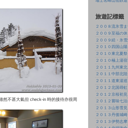
瑞士名峰山岳鉄道
旅遊記標籤
２００８流氷雪ま
２００９至福の休
２００９続・氷雪
２０１０四国山陽
２０１０東北夏祭
２０１０極上湯宿
２０１１九州東北
２０１１中部北陸
２０１１道東湯巡
２０１２北国尋虹
２０１２京桜初見
，雖然不甚大氣但 check-in 時的接待亦很周
２０１２嘗味七泊
２０１３山形雪見
２０１３丹後城崎
２０１３伊勢志摩