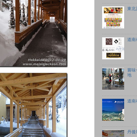
東北
道南
嘗味
地
道南
丹後