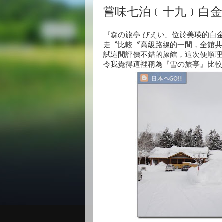
嘗味七泊﹝十九﹞白金
『森の旅亭 びえい』位於美瑛的白
走〝比較〞高級路線的一間，全館共
試這間評價不錯的旅館，這次便順理
令我覺得這裡稱為『雪の旅亭』比較