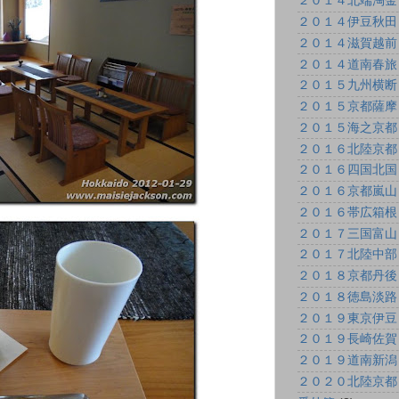
２０１４北端淘金
２０１４伊豆秋田
２０１４滋賀越前
２０１４道南春旅
２０１５九州横断
２０１５京都薩摩
２０１５海之京都
２０１６北陸京都
２０１６四国北国
２０１６京都嵐山
２０１６帯広箱根
２０１７三国富山
２０１７北陸中部
２０１８京都丹後
２０１８徳島淡路
２０１９東京伊豆
２０１９長崎佐賀
２０１９道南新潟
２０２０北陸京都