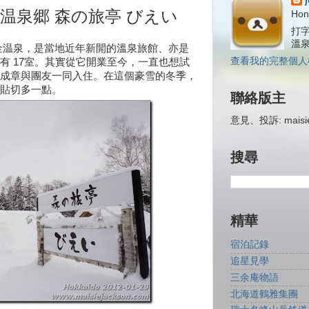
温泉郷 森の旅亭 びえい
Hon
打字
溫
金温泉，是當地近年新開的溫泉旅館、亦是
查看我的完整個人
有 17室。其實從它開業至今，一直也想試
成章與團友一同入住。在這個豪雪的冬季，
貼切多一點。
聯絡版主
意見、投訴: maisiej
搜尋
精華
宿泊記錄
追星見學
三余庵物語
北海道鶴雅集團