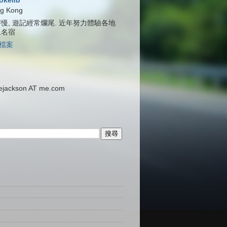
jokelib
g Kong
慢, 遊記經常爛尾. 近年努力體驗各地
泉名宿
檔案
ackson AT me.com