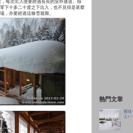
室，每次出入便要經過長長的室外通道。假
零下十多二十度之下出入，也不見得是甚麼
場，亦要經過這條雪迴廊。
熱門文章
嘗味
えい