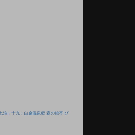
七泊﹝十九﹞白金温泉郷 森の旅亭 び