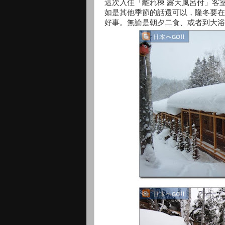
這次入住「離れ棟 露天風呂付」客
如是其他季節的話還可以，隆冬要在
好事。無論是朝夕二食、或者到大浴