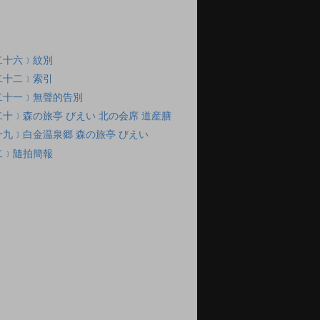
二十六﹞紋別
二十二﹞索引
二十一﹞無聲的告別
十﹞森の旅亭 びえい 北の会席 道産膳
九﹞白金温泉郷 森の旅亭 びえい
二﹞隨拍簡報