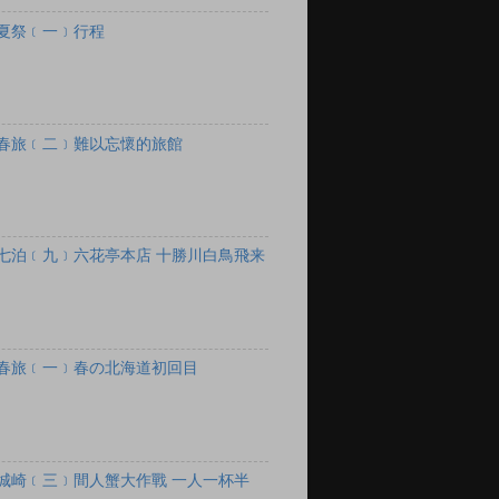
夏祭﹝一﹞行程
春旅﹝二﹞難以忘懷的旅館
七泊﹝九﹞六花亭本店 十勝川白鳥飛来
春旅﹝一﹞春の北海道初回目
城崎﹝三﹞間人蟹大作戰 一人一杯半