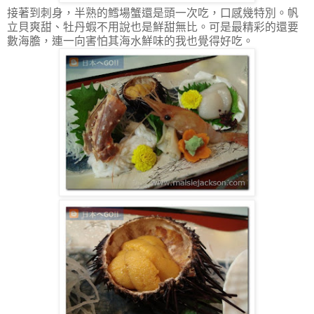
接著到刺身，半熟的鱈場蟹還是頭一次吃，口感幾特別。帆
立貝爽甜、牡丹蝦不用說也是鮮甜無比。可是最精彩的還要
數海膽，連一向害怕其海水鮮味的我也覺得好吃。