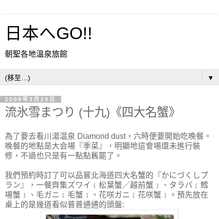
日本へGO!!
朝聖各地溫泉旅館
▼
2008年3月20日
流氷雪まつり (十九)《四大名蟹》
為了要去看川湯温泉 Diamond dust，六時便要開始吃晚餐。
晚餐的地點是大会場『季菜』，明顯地這會場還未進行裝
修，不過也只是有一點點舊罷了。
我們預約時訂了可以品嘗北海道四大名蟹的『かにづくしプ
ラン』，一餐齊集ズワイ﹝松葉蟹／越前蟹﹞、タラバ﹝鱈
場蟹﹞、毛ガニ﹝毛蟹﹞、花咲ガニ﹝花咲蟹﹞。預先放在
桌上的是幾道看似普普通通的頭盤: