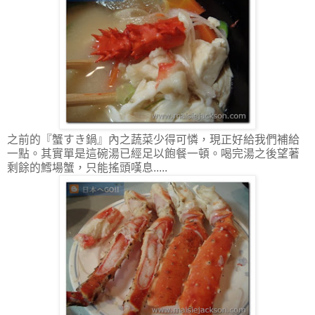
之前的『蟹すき鍋』內之蔬菜少得可憐，現正好給我們補給
一點。其實單是這碗湯已經足以飽餐一頓。喝完湯之後望著
剩餘的鱈場蟹，只能搖頭嘆息.....