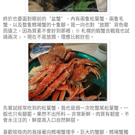
終於也要面對眼前的〝盆蟹〞，內有兩隻松葉蟹、兩隻毛
蟹、以及整隻鱈場蟹的十隻腳。我一向也對〝放題〞貨色敬
而遠之，因為質素不會好到那裡﹝※ 札幌的蝦蟹合戰我也試
過兩次﹞。現在不是放題，理應比較好些。
先嘗試經常吃到的松葉蟹，我也是頭一次吃整尾松葉蟹，一
般也只有腳罷。果然不出所料 ─ 非常新鮮，肉質有韌度、不
會水汪汪的，鮮度高入口自然鮮甜。
喜歡啖啖肉的我接著向鱈場蟹埋手，巨大的蟹腳、鱈場蟹獨