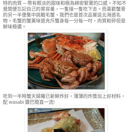
特的肉質 ─ 帶有輕淡的甜味和極為綿密緊實的口感。不知不
覺間便忘記自己的胃容量，一隻接一隻吃下去。而喜歡蟹膏
的另一半便集中挑戰毛蟹，我們也是首次品嘗這北海道名
物。毛蟹的蟹黃味道充斥蟹身每一分每一吋，肉質較碎但是
鮮味極儂。
吃到一半時蟹天婦羅已新鮮炸好，薄薄的炸漿加上好材料，
配 wasabi 鹽巴簡直一流!