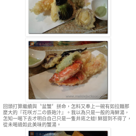
回頭打算繼續與〝盆蟹〞拼命，怎料又奉上一碗有如拉麵那
麼大的『花咲ガ二の鉄砲汁』。我以為只是一般的海鮮湯，
怎知一喝下去才明白自己只是一隻井底之蛙! 鮮甜到不得了，
從未喝過如此美味的蟹湯。