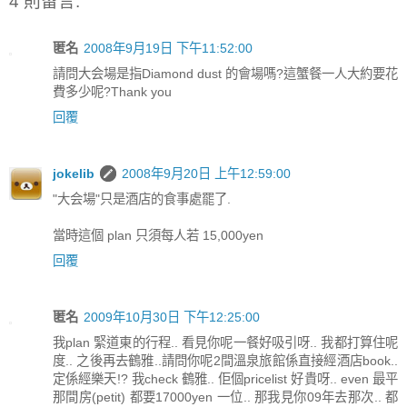
4 則留言:
匿名
2008年9月19日 下午11:52:00
請問大会場是指Diamond dust 的會場嗎?這蟹餐一人大約要花
費多少呢?Thank you
回覆
jokelib
2008年9月20日 上午12:59:00
"大会場"只是酒店的食事處罷了.
當時這個 plan 只須每人若 15,000yen
回覆
匿名
2009年10月30日 下午12:25:00
我plan 緊道東的行程.. 看見你呢一餐好吸引呀.. 我都打算住呢
度.. 之後再去鶴雅..請問你呢2間溫泉旅館係直接經酒店book..
定係經樂天!? 我check 鶴雅.. 佢個pricelist 好貴呀.. even 最平
那間房(petit) 都要17000yen 一位.. 那我見你09年去那次.. 都