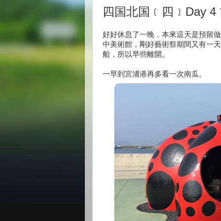
四国北国﹝四﹞Day 4
好好休息了一晚，本來這天是預留做直島
中美術館，剛好藝術祭期間又有一天
船，所以早些離開。
一早到宮浦港再多看一次南瓜。