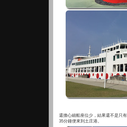
還擔心細船座位少，結果還不是只有
35分鐘便來到土庄港。