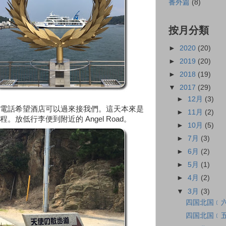
番外篇
(8)
按月分類
►
2020
(20)
►
2019
(20)
►
2018
(19)
▼
2017
(29)
►
12月
(3)
電話希望酒店可以過來接我們。這天本來是
►
11月
(2)
放低行李便到附近的 Angel Road。
►
10月
(5)
►
7月
(3)
►
6月
(2)
►
5月
(1)
►
4月
(2)
▼
3月
(3)
四国北国﹝六﹞
四国北国﹝五﹞