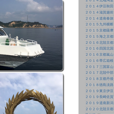
２０１４北端淘金
２０１４伊豆秋田
２０１４滋賀越前
２０１４道南春旅
２０１５九州横断
２０１５京都薩摩
２０１５海之京都
２０１６北陸京都
２０１６四国北国
２０１６京都嵐山
２０１６帯広箱根
２０１７三国富山
２０１７北陸中部
２０１８京都丹後
２０１８徳島淡路
２０１９東京伊豆
２０１９長崎佐賀
２０１９道南新潟
２０２０北陸京都