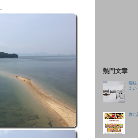
。
熱門文章
嘗味
えい
東北