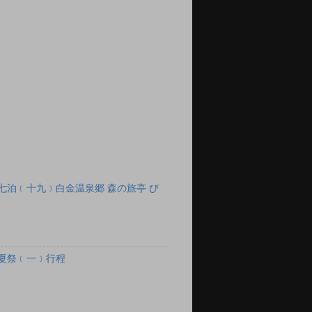
七泊﹝十九﹞白金温泉郷 森の旅亭 び
夏祭﹝一﹞行程