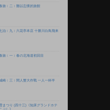
春旅﹝二﹞難以忘懷的旅館
七泊﹝九﹞六花亭本店 十勝川白鳥飛来
春旅﹝一﹞春の北海道初回目
城崎﹝三﹞間人蟹大作戰 一人一杯半
雪まつり (四十三)《知床グランドホテ
こぶし》