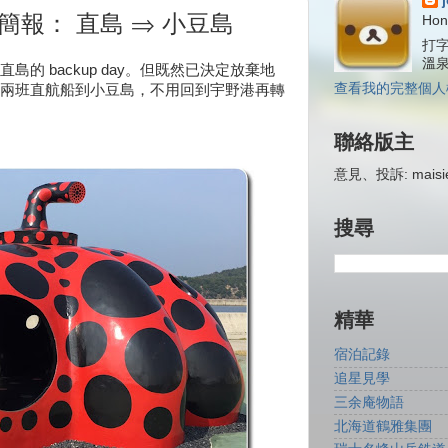
 簡報： 直島 ⇒ 小豆島
Hon
打字
溫
的 backup day。但既然已決定放棄地
查看我的完整個人
兩班直航船到小豆島，不用回到宇野港再轉
聯絡版主
意見、投訴: maisiej
搜尋
精華
宿泊記錄
追星見學
三余庵物語
北海道鶴雅集團