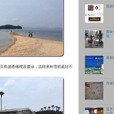
道南
嘗味
地
道南
豆島盛產橄欖及醬油，這時來杯雪糕最好不
丹後
流氷
ル北