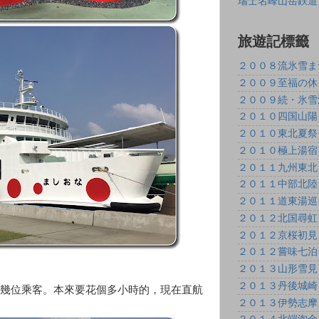
瑞士名峰山岳鉄道
旅遊記標籤
２００８流氷雪ま
２００９至福の休
２００９続・氷雪
２０１０四国山陽
２０１０東北夏祭
２０１０極上湯宿
２０１１九州東北
２０１１中部北陸
２０１１道東湯巡
２０１２北国尋虹
２０１２京桜初見
２０１２嘗味七泊
２０１３山形雪見
２０１３丹後城崎
幾位乘客。本來要花個多小時的，現在直航
２０１３伊勢志摩