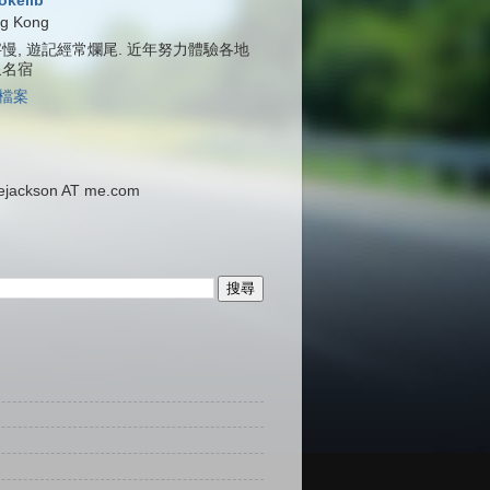
jokelib
g Kong
慢, 遊記經常爛尾. 近年努力體驗各地
泉名宿
檔案
ackson AT me.com