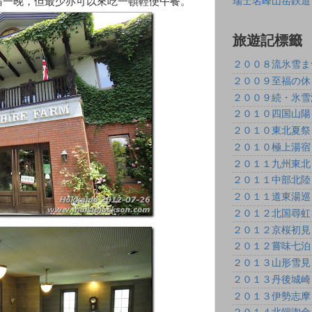
rm 住宿一晚，但最少亦可以來吃一頓輕便午餐。
瑞士名峰山岳鉄道
旅遊記標籤
２００８流氷雪ま
２００９至福の休
２００９続・氷雪
２０１０四国山陽
２０１０東北夏祭
２０１０極上湯宿
２０１１九州東北
２０１１中部北陸
２０１１道東湯巡
２０１２北国尋虹
２０１２京桜初見
２０１２嘗味七泊
２０１３山形雪見
２０１３丹後城崎
２０１３伊勢志摩