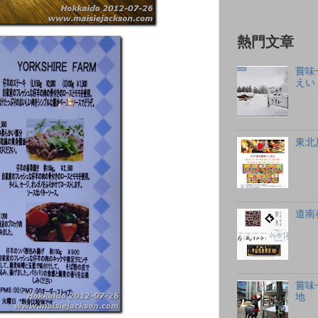
熱門文章
嘗味
えい
東北
道南
嘗味
地