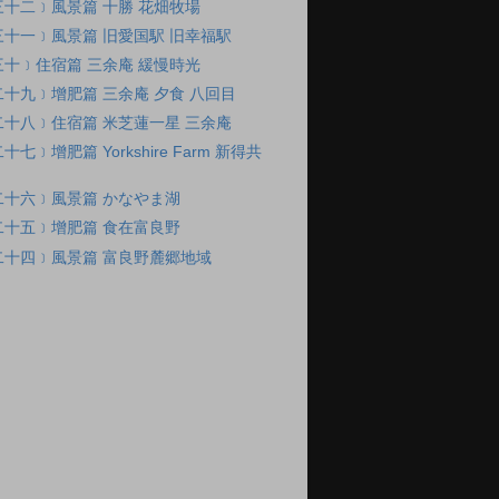
十二﹞風景篇 十勝 花畑牧場
十一﹞風景篇 旧愛国駅 旧幸福駅
十﹞住宿篇 三余庵 緩慢時光
十九﹞增肥篇 三余庵 夕食 八回目
十八﹞住宿篇 米芝蓮一星 三余庵
七﹞增肥篇 Yorkshire Farm 新得共
二十六﹞風景篇 かなやま湖
二十五﹞增肥篇 食在富良野
二十四﹞風景篇 富良野麓郷地域