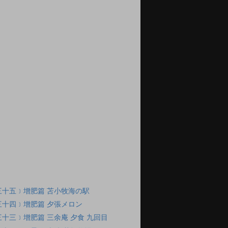
三十五﹞增肥篇 苫小牧海の駅
三十四﹞增肥篇 夕張メロン
十三﹞增肥篇 三余庵 夕食 九回目