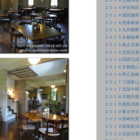
２０１４北端淘金
２０１４伊豆秋田
２０１４滋賀越前
２０１４道南春旅
２０１５九州横断
２０１５京都薩摩
２０１５海之京都
２０１６北陸京都
２０１６四国北国
２０１６京都嵐山
２０１６帯広箱根
２０１７三国富山
２０１７北陸中部
２０１８京都丹後
２０１８徳島淡路
２０１９東京伊豆
２０１９長崎佐賀
２０１９道南新潟
２０２０北陸京都