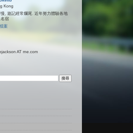
jokelib
g Kong
慢, 遊記經常爛尾. 近年努力體驗各地
泉名宿
檔案
ackson AT me.com