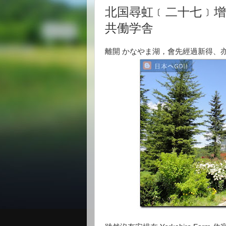
北国尋虹﹝二十七﹞增肥篇 Y
共働学舎
離開 かなやま湖，會先經過新得、