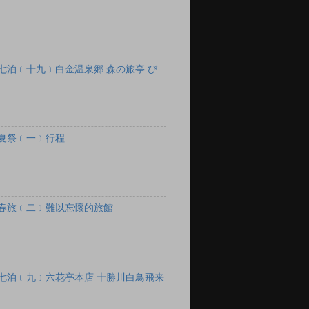
七泊﹝十九﹞白金温泉郷 森の旅亭 び
夏祭﹝一﹞行程
春旅﹝二﹞難以忘懷的旅館
七泊﹝九﹞六花亭本店 十勝川白鳥飛来