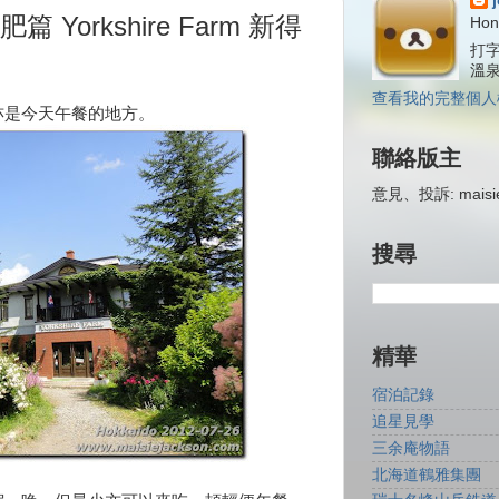
orkshire Farm 新得
Hon
打字
溫
查看我的完整個人
亦是今天午餐的地方。
聯絡版主
意見、投訴: maisiej
搜尋
精華
宿泊記錄
追星見學
三余庵物語
北海道鶴雅集團