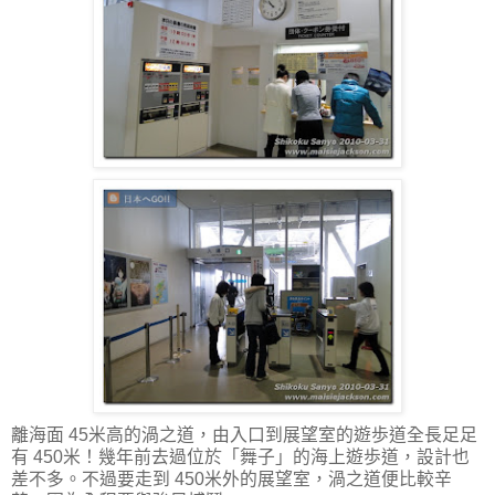
離海面 45米高的渦之道，由入口到展望室的遊歩道全長足足
有 450米！幾年前去過位於「舞子」的海上遊歩道，設計也
差不多。不過要走到 450米外的展望室，渦之道便比較辛