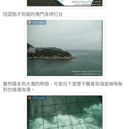
回望剛才到過的鳴門孫埼灯台
雖然還未到大潮的時間，可是向下望便不難看到海面無時無
刻也暗潮洶湧。