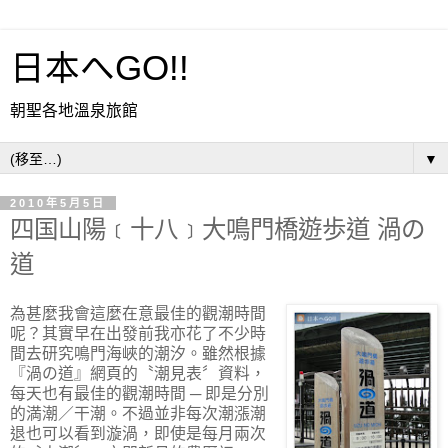
日本へGO!!
朝聖各地溫泉旅館
▼
2010年5月5日
四国山陽﹝十八﹞大鳴門橋遊歩道 渦の
道
為甚麼我會這麼在意最佳的觀潮時間
呢？其實早在出發前我亦花了不少時
間去研究鳴門海峽的潮汐。雖然根據
『渦の道』網頁的〝潮見表〞資料，
每天也有最佳的觀潮時間 ─ 即是分別
的満潮／干潮。不過並非每次潮漲潮
退也可以看到漩渦，即使是每月兩次