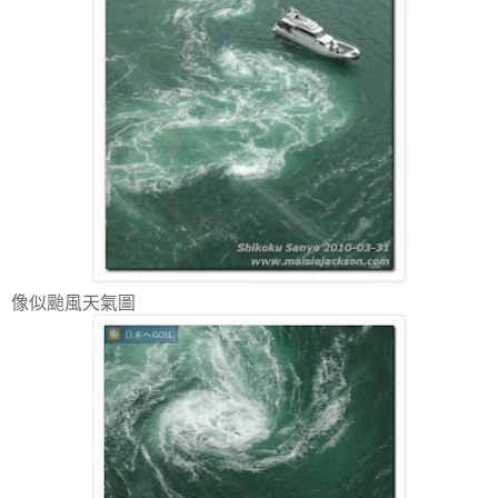
像似颱風天氣圖