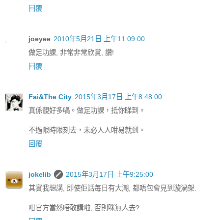
回覆
joeyee
2010年5月21日 上午11:09:00
做足功課, 非常非常欣賞, 讚!
回覆
Fai&The City
2015年3月17日 上午8:48:00
真係靚好多喎。做足功課，抵你睇到。
不過限時限刻去，未必人人咁易就到。
回覆
jokelib
2015年3月17日 上午9:25:00
其實我想講, 即使佢話每日有大潮, 都唔包會見到漩渦架.
咁官方當然唔敢講啦, 否則咪無人去?