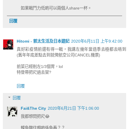
如果戰鬥力低啲可以兩個人share一杯。
回覆
Hitomi - 郭太生活及日本遊記
2020年6月11日 上午9:42:00
真好彩疫情前還有得一戰，我講左幾年當造季去極都去唔到
(舊年年底差點去到就俾航空公司CANCEL機票)
前菜已經削左1/3個胃，lol
特登帶把尺過去架?
回覆
回覆
Fai&The City
2020年6月21日 下午1:06:00
我都想問把尺😂
鰈魚黐住嗰啲係魚春？？