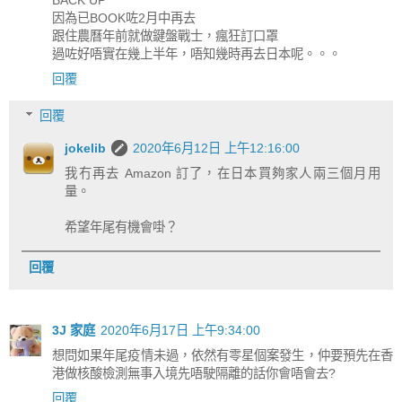
因為已BOOK咗2月中再去
跟住農曆年前就做鍵盤戰士，瘋狂訂口罩
過咗好唔實在幾上半年，唔知幾時再去日本呢。。。
回覆
回覆
jokelib
2020年6月12日 上午12:16:00
我冇再去 Amazon 訂了，在日本買夠家人兩三個月用
量。
希望年尾有機會啩？
回覆
3J 家庭
2020年6月17日 上午9:34:00
想問如果年尾疫情未過，依然有零星個案發生，仲要預先在香
港做核酸檢測無事入境先唔駛隔離的話你會唔會去?
回覆