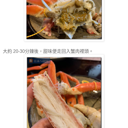
大約 20-30分鐘後，甜味便走回入蟹肉裡頭。