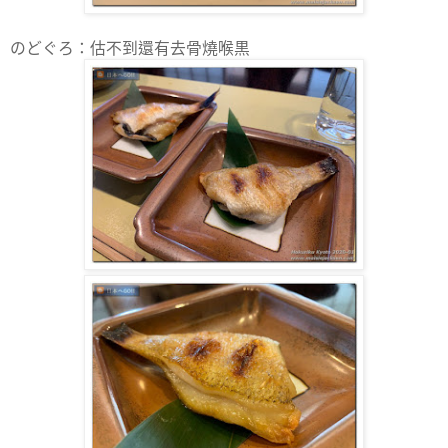
のどぐろ：估不到還有去骨燒喉黒