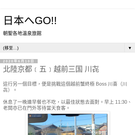
日本へGO!!
朝聖各地溫泉旅館
▼
2020年6月10日
北陸京都﹝五﹞越前三国 川㐂
這行另一個目標，便是挑戰這個越前蟹終極 Boss 川喜（川
㐂）。
休息了一晚連早餐也不吃，以最佳狀態去面對。早上 11:30、
老闆亦已在門外等待當天食客。