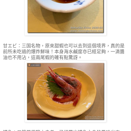
甘エビ：三国名物，原來甜蝦也可以去到這個境界，真的是
前所未吃過的爆炸鮮味！本身海水鹹度亦已經足夠，一滴醬
油也不用沾，這兩尾蝦的確有點驚訝。