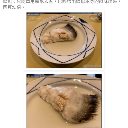
鰈魚：只簡單用鹽水去煮，已經帶出鰈魚本身的風味出來，
肉質幼滑。