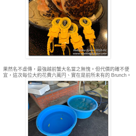
果然名不虛傳，最強越前蟹大名當之無愧。但代價的確不便
宜，這次每位大約花費六萬円、實在是前所未有的 Brunch。