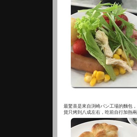
最驚喜是來自渕崎パン工場的麵包，
貨只烤到八成左右，吃前自行加熱兩