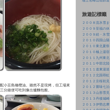
瑞士名峰山岳鉄道
旅遊記標籤
２００８流氷雪ま
２００９至福の休
２００９続・氷雪
２０１０四国山陽
２０１０東北夏祭
２０１０極上湯宿
２０１１九州東北
２０１１中部北陸
２０１１道東湯巡
２０１２北国尋虹
２０１２京桜初見
配小豆島橄欖油。雖然不是現烤，但工場來
２０１２嘗味七泊
三分鐘便可吃到像出爐麵包般。
２０１３山形雪見
２０１３丹後城崎
２０１３伊勢志摩