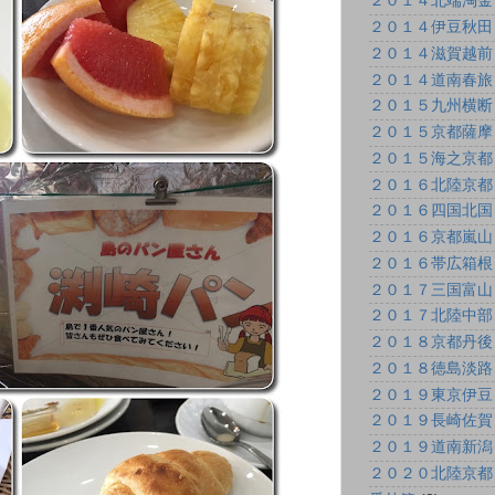
２０１４北端淘金
２０１４伊豆秋田
２０１４滋賀越前
２０１４道南春旅
２０１５九州横断
２０１５京都薩摩
２０１５海之京都
２０１６北陸京都
２０１６四国北国
２０１６京都嵐山
２０１６帯広箱根
２０１７三国富山
２０１７北陸中部
２０１８京都丹後
２０１８徳島淡路
２０１９東京伊豆
２０１９長崎佐賀
２０１９道南新潟
２０２０北陸京都