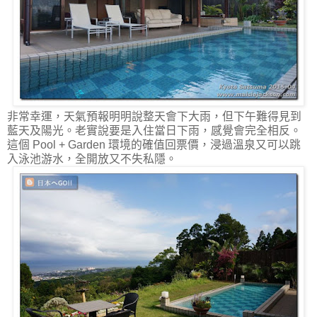
非常幸運，天氣預報明明說整天會下大雨，但下午難得見到
藍天及陽光。老實說要是入住當日下雨，感覺會完全相反。
這個 Pool + Garden 環境的確值回票價，浸過溫泉又可以跳
入泳池游水，全開放又不失私隱。