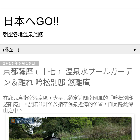
日本へGO!!
朝聖各地溫泉旅館
▼
2015年6月15日
京都薩摩﹝十七﹞ 温泉水プールガーデ
ン＆離れ 吟松別邸 悠離庵
在鹿児島指宿溫泉區，大早已鎖定這間南國風的『吟松別邸
悠離庵』。旅館並非位於指宿温泉近海的位置，而是隱藏深
山之中。