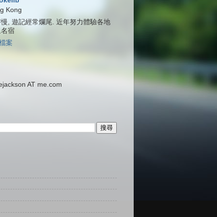
jokelib
g Kong
慢, 遊記經常爛尾. 近年努力體驗各地
泉名宿
檔案
ackson AT me.com