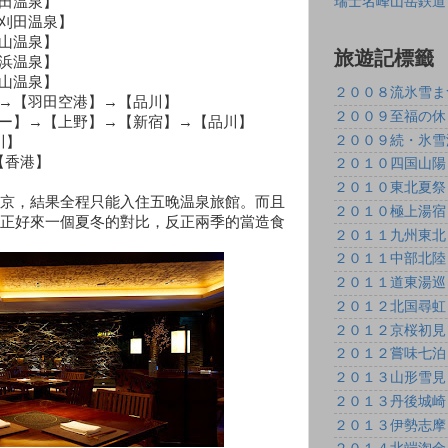
刈田温泉】
瑞士名峰山岳鉄道
遠刈田温泉】
銀山温泉】
旅遊記標籤
野浜温泉】
葉山温泉】
２００８流氷雪ま
港】→【羽田空港】→【品川】
２００９至福の休
ツリー】→【上野】→【新宿】→【品川】
２００９続・氷雪
川】
【香港】
２０１０四国山陽
２０１０東北夏祭
京，結果全程只能入住五晚温泉旅館。而且
２０１０極上湯宿
正好來一個夏冬的對比，反正兩季的當造食
２０１１九州東北
２０１１中部北陸
２０１１道東湯巡
２０１２北国尋虹
２０１２京桜初見
２０１２嘗味七泊
２０１３山形雪見
２０１３丹後城崎
２０１３伊勢志摩