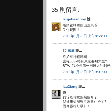
35 則留言:
largeheadboy
說...
版頭都轉咗銀山溫泉喎
又住呢間？
2013年1月23日 上午8:58:00
3J 家庭
說...
終於有行程睇喇...
去程book唔到東京要飛大阪?
BTW, 我今年第一回日遊計劃已經
2013年1月23日 上午9:01:00
lau2tang
說...
嘩！
我等咗你呢篇幾個月了！
我好想知湯野浜溫泉住邊間?
因為張相好吸引！