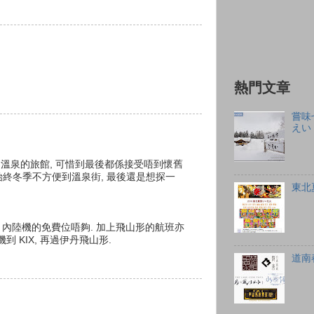
熱門文章
嘗味
えい
溫泉的旅館, 可惜到最後都係接受唔到懷舊
舘, 但始終冬季不方便到溫泉街, 最後還是想探一
東北
, 內陸機的免費位唔夠. 加上飛山形的航班亦
 KIX, 再過伊丹飛山形.
道南