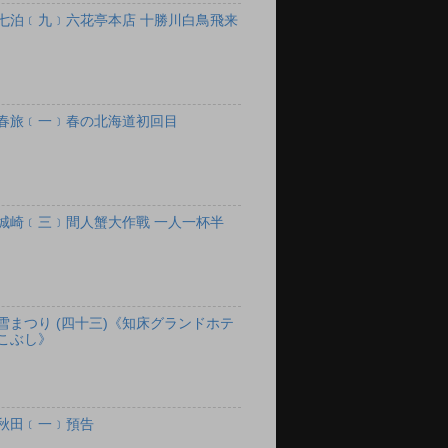
七泊﹝九﹞六花亭本店 十勝川白鳥飛来
春旅﹝一﹞春の北海道初回目
城崎﹝三﹞間人蟹大作戰 一人一杯半
雪まつり (四十三)《知床グランドホテ
こぶし》
秋田﹝一﹞預告