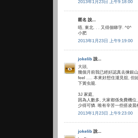
2013年1月23日 上午9:18:00
匿名 說...
唔, 東北. . . 又得個睇字. ^0^
小肥
2013年1月23日 上午9:19:00
jokelib
說...
大頭,
幾個月前我已經好認真去揀銀山
feel ..... 本來好想住瀧見
下簀虫籠.
3J 家庭,
因為人數多, 大家都係免費機位
少得可憐. 唯有辛苦一些搭凌晨機到
2013年1月23日 上午9:23:00
jokelib
說...