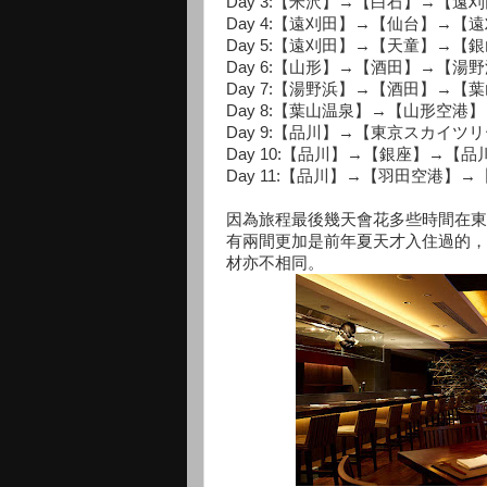
Day 3:【米沢】→【白石】→【遠
Day 4:【遠刈田】→【仙台】→【
Day 5:【遠刈田】→【天童】→【
Day 6:【山形】→【酒田】→【湯
Day 7:【湯野浜】→【酒田】→【
Day 8:【葉山温泉】→【山形空
Day 9:【品川】→【東京スカイ
Day 10:【品川】→【銀座】→【品
Day 11:【品川】→【羽田空港】→
因為旅程最後幾天會花多些時間在東
有兩間更加是前年夏天才入住過的，
材亦不相同。