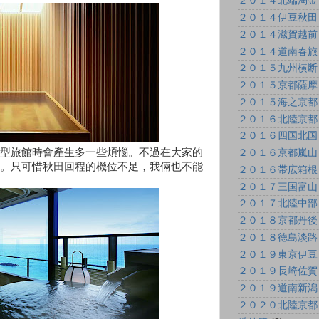
２０１４北端淘金
２０１４伊豆秋田
２０１４滋賀越前
２０１４道南春旅
２０１５九州横断
２０１５京都薩摩
２０１５海之京都
２０１６北陸京都
２０１６四国北国
型旅館時會產生多一些煩惱。不過在大家的
２０１６京都嵐山
。只可惜秋田回程的機位不足，我倆也不能
２０１６帯広箱根
２０１７三国富山
２０１７北陸中部
２０１８京都丹後
２０１８徳島淡路
２０１９東京伊豆
２０１９長崎佐賀
２０１９道南新潟
２０２０北陸京都