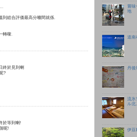
嘗味
..
地
搵到総合評価最高分嗰間就係.
一轉㗎.
道南
今日終於見到喇
丹後
呢?
流氷
ル北
終於等到喇!
個呢!
伊豆