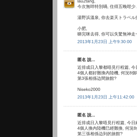
lau2tang,
今次無咩特別喎, 住得五晚咁少..
湯野浜溫泉, 你去楽天トラベル
小肥,
睇完咪去得, 你可以失驚無神走
2013年1月23日 上午9:30:00
匿名 說...
近排成日入黎都唔見行程篇, 
4個人都好難換內陸機, 何況8個
第3張相係边間旅館?
Niseko2000
2013年1月23日 上午11:42:00
匿名 說...
近排成日入黎唔見行程篇, 今日
4個人換內陸機巳經難換, 何況8
第三張相係边到的旅館?