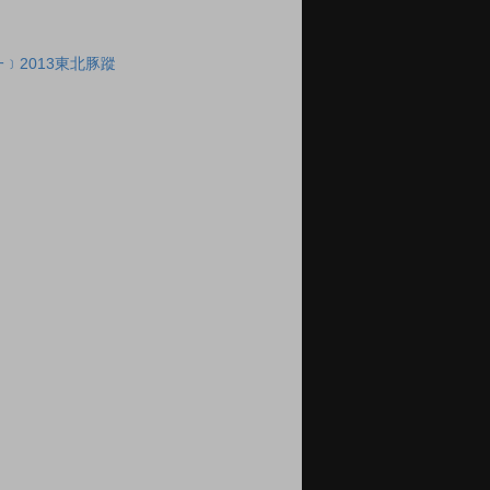
﹞2013東北豚蹤