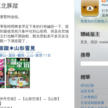
東北豚蹤
Hon
打字
溫
要暫時放低。
查看我的完整個人
爭取時間將老早定下來的行程編排一下。當
到最後竟然只集中住到山形県、與及在宮城
聯絡版主
主打也離不開旅館，觀光景點差不多完全沒
觀一下酒造罷了。
意見、投訴: maisiej
搜尋
精華
宿泊記錄
追星見學
三余庵物語
→【伊丹空港】→【山形空港】→【山形】
北海道鶴雅集團
沢】