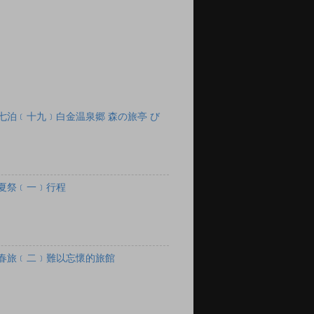
七泊﹝十九﹞白金温泉郷 森の旅亭 び
夏祭﹝一﹞行程
春旅﹝二﹞難以忘懷的旅館