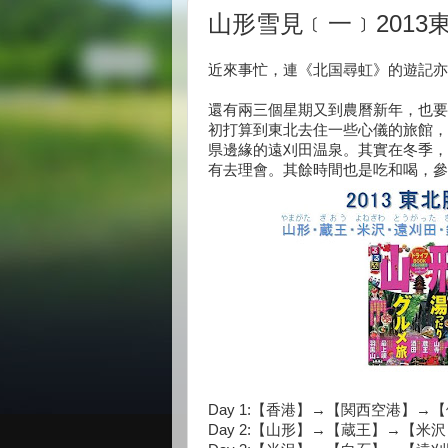
山形雪見﹝一﹞2013
近來事忙，連《北国尋虹》的遊記亦
還有兩三個星期又到農曆新年，也要
初打算到東北去住一些心儀的旅館，
県邊緣的遠刈田温泉。其實在冬季，
有去理會。其餘時間也是吃和喝，參
Day 1:【香港】→【関西空港】
Day 2:【山形】→【蔵王】→【米