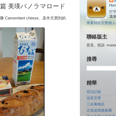
篇 美瑛パノラマロード
Hon
打字
溫
amembert cheese、及作天買到的
查看我的完整個人
聯絡版主
意見、投訴: maisiej
搜尋
精華
宿泊記錄
追星見學
三余庵物語
北海道鶴雅集團