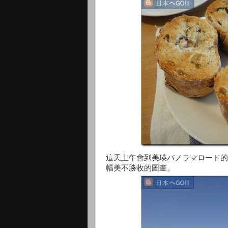
這天上午會到美瑛パノラマロード的
幅美不勝收的圖畫。