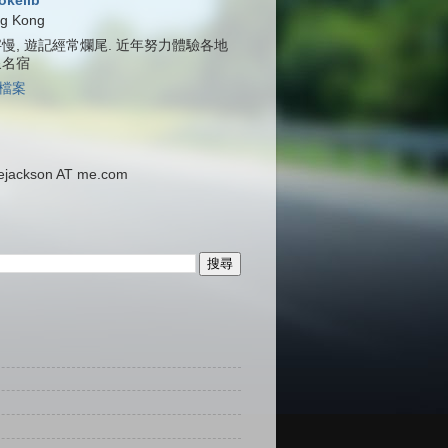
jokelib
g Kong
慢, 遊記經常爛尾. 近年努力體驗各地
泉名宿
檔案
ackson AT me.com