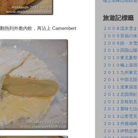
瑞士名峰山岳鉄道
旅遊記標籤
到外脆內軟，再沾上 Camembert
２００８流氷雪ま
２００９至福の休
２００９続・氷雪
２０１０四国山陽
２０１０東北夏祭
２０１０極上湯宿
２０１１九州東北
２０１１中部北陸
２０１１道東湯巡
２０１２北国尋虹
２０１２京桜初見
２０１２嘗味七泊
２０１３山形雪見
２０１３丹後城崎
２０１３伊勢志摩