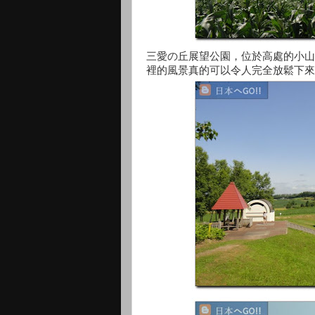
三愛の丘展望公園，位於高處的小山
裡的風景真的可以令人完全放鬆下來