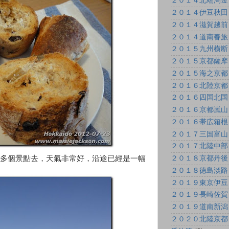
２０１４北端淘金
２０１４伊豆秋田
２０１４滋賀越前
２０１４道南春旅
２０１５九州横断
２０１５京都薩摩
２０１５海之京都
２０１６北陸京都
２０１６四国北国
２０１６京都嵐山
２０１６帯広箱根
２０１７三国富山
２０１７北陸中部
２０１８京都丹後
多個景點去，天氣非常好，沿途已經是一幅
２０１８徳島淡路
２０１９東京伊豆
２０１９長崎佐賀
２０１９道南新潟
２０２０北陸京都