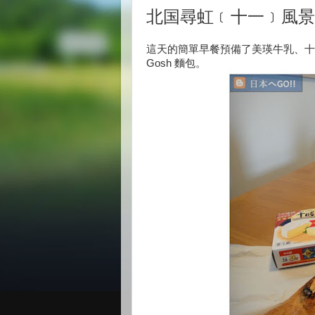
北国尋虹﹝十一﹞風景
這天的簡單早餐預備了美瑛牛乳、十勝 C
Gosh 麵包。