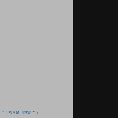
十二﹞風景篇 四季彩の丘