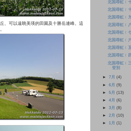
北国尋虹﹝
北国尋虹﹝
北国尋虹﹝九
丘、可以遠眺美瑛的田園及十勝岳連峰。這
北国尋虹﹝
。
北国尋虹﹝七
北国尋虹﹝六
北国尋虹﹝五
北国尋虹﹝四
北国尋虹﹝三
登別
►
7月
(4)
►
6月
(9)
►
5月
(13)
►
4月
(6)
►
3月
(8)
►
2月
(10)
►
1月
(1)