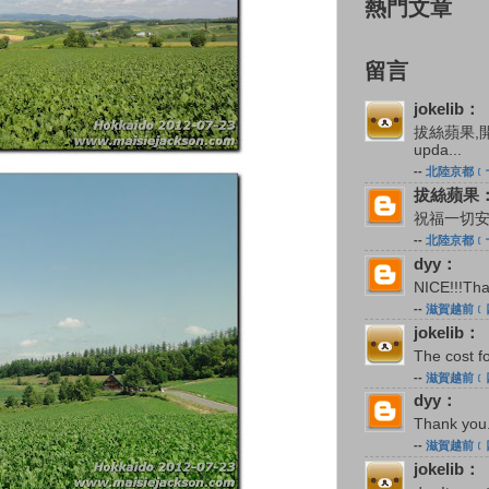
熱門文章
留言
jokelib：
拔絲蘋果,
upda...
--
北陸京都﹝
拔絲蘋果
祝福一切安
--
北陸京都﹝
dyy：
NICE!!!Tha
--
滋賀越前﹝四
jokelib：
The cost 
--
滋賀越前﹝四
dyy：
Thank you.
--
滋賀越前﹝四
jokelib：