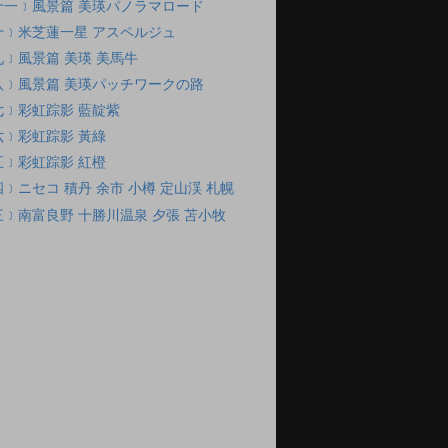
十一﹞風景篇 美瑛パノラマロード
十﹞米芝蓮一星 アスペルジュ
﹞風景篇 美瑛 美馬牛
八﹞風景篇 美瑛パッチワークの路
﹞彩虹踪影 藍靛紫
﹞彩虹踪影 黃綠
﹞彩虹踪影 紅橙
﹞ニセコ 積丹 余市 小樽 定山渓 札幌
﹞南富良野 十勝川温泉 夕張 苫小牧