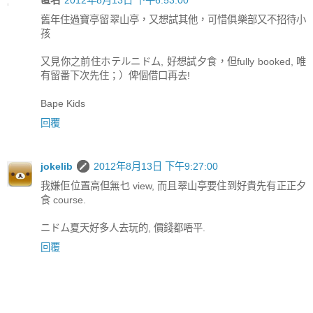
舊年住過寶亭留翠山亭，又想試其他，可惜俱樂部又不招待小
孩
又見你之前住ホテルニドム, 好想試夕食，但fully booked, 唯
有留番下次先住；）俾個借口再去!
Bape Kids
回覆
jokelib
2012年8月13日 下午9:27:00
我嫌佢位置高但無乜 view, 而且翠山亭要住到好貴先有正正夕
食 course.
ニドム夏天好多人去玩的, 價錢都唔平.
回覆