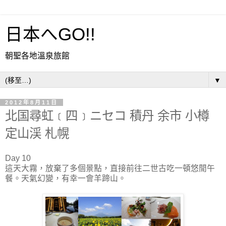
日本へGO!!
朝聖各地溫泉旅館
▼
2012年8月11日
北国尋虹﹝四﹞ニセコ 積丹 余市 小樽
定山渓 札幌
Day 10
這天大霧，放棄了多個景點，直接前往二世古吃一頓悠閒午
餐。天氣幻變，有幸一會羊蹄山。