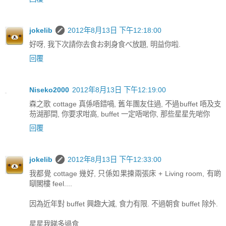
jokelib
2012年8月13日 下午12:18:00
好呀, 我下次請你去食お刺身食べ放題, 明益你啦.
回覆
Niseko2000
2012年8月13日 下午12:19:00
森之歌 cottage 真係唔錯喎, 舊年團友住過, 不過buffet 唔及支
芴湖那間, 你要求咁高, buffet 一定唔啱你, 那些星星先啱你
回覆
jokelib
2012年8月13日 下午12:33:00
我都覺 cottage 幾好, 只係如果揀兩張床 + Living room, 有啲
瞓閣樓 feel....
因為近年對 buffet 興趣大減, 食力有限. 不過朝食 buffet 除外.
星星我睇多過食...