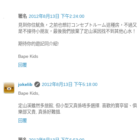
匿名
2012年8月13日 下午2:24:00
見到你住魷魚，之前也想訂コンセプトルーム這種房，不過又
是不接待小朋友，最後我們放棄了定山溪因找不到其他心水！
期待你的遊記同介紹!
Bape Kids
回覆
jokelib
2012年8月13日 下午5:18:00
Bape Kids,
定山溪雖然多旅館, 但小型又真係唔多選擇. 喜歡的寶亭留、俱
樂部又貴, 真係好難搵.
回覆
匿名
2012年8月13日 下午6:53:00