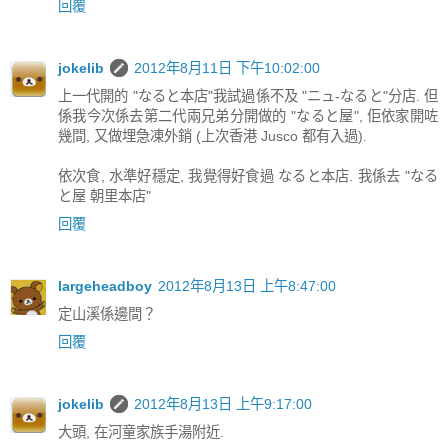
回覆
jokelib
2012年8月11日 下午10:02:00
上一代開的 "なると本店"我試過係不及 "ニュ‐なると"分店. 但
係我今次係去第二代兩兄弟分開做的 "なると屋", 佢依家開咗
幾間, 又做埋急凍外銷 (上次香港 Jusco 都有入過).
依次食, 水準好穩定, 我覺得好食過 なると本店. 我係去 "なる
と屋 朝里本店"
回覆
largeheadboy
2012年8月13日 上午8:47:00
定山溪係邊間？
回覆
jokelib
2012年8月13日 上午9:17:00
大頭, 在河童家族手湯附近.