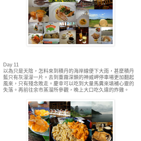
Day 11
以為只是天陰，怎料來到積丹的海岸線便下大雨，甚麼積丹
藍只有灰濛濛一片。去到重霧深鎖的神威岬停車場更加翻起
風來，只有殘念敗走。慶幸可以吃到大量馬糞來填補心靈的
失落。再前往余市蒸溜所參觀，晚上大口吃久違的炸雞。