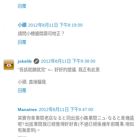
回覆
小頭
2012年8月11日 下午8:19:00
請問小樽邊間壽司咁正？
回覆
jokelib
2012年8月11日 下午9:38:00
"吾該就錦就完" <-- 好好的提議, 我正有此意.
小頭, 直接貓我.
回覆
Manatree
2012年8月11日 下午9:47:00
其實你食果間老店なると同出拔小路果間ニュ‐なると差幾遠
呢?出拔果間我已經覺得好好食(不過已經係幾年前嘅事,唔知
有無差到)。