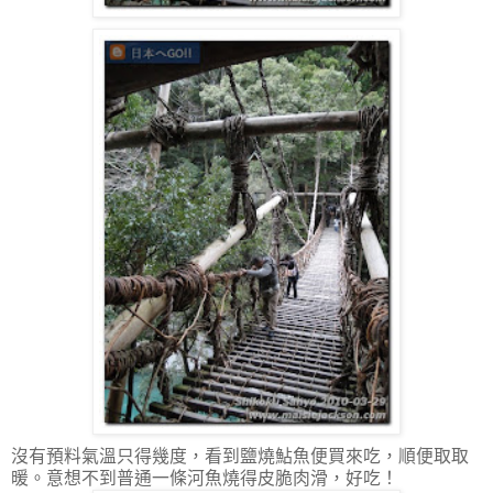
沒有預料氣溫只得幾度，看到鹽燒鮎魚便買來吃，順便取取
暖。意想不到普通一條河魚燒得皮脆肉滑，好吃！