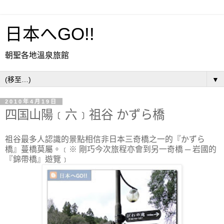
日本へGO!!
朝聖各地溫泉旅館
▼
2010年4月19日
四国山陽﹝六﹞祖谷 かずら橋
祖谷最多人認識的景點相信非日本三奇橋之一的『かずら
橋』蔓橋莫屬。﹝※ 剛巧今次旅程亦會到另一奇橋 ─ 岩國的
『錦帶橋』遊覽﹞