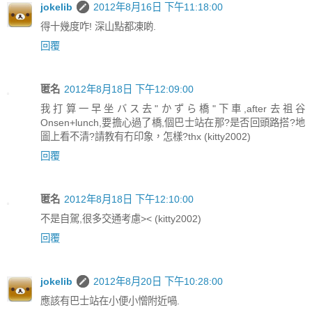
jokelib
2012年8月16日 下午11:18:00
得十幾度咋! 深山點都凍啲.
回覆
匿名
2012年8月18日 下午12:09:00
我打算一早坐バス去"かずら橋"下車,after去祖谷
Onsen+lunch,要擔心過了橋,個巴士站在那?是否回頭路搭?地
圖上看不清?請教有冇印象，怎樣?thx (kitty2002)
回覆
匿名
2012年8月18日 下午12:10:00
不是自駕,很多交通考慮>< (kitty2002)
回覆
jokelib
2012年8月20日 下午10:28:00
應該有巴士站在小便小憎附近喎.