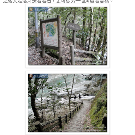
之後又走落河邊看岩石，更可從另一個角度看蔓橋。