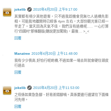
jokelib
2010年4月20日 上午9:17:00
其實都有唔少其他遊客，只不過我趁機會見無乜人過橋先影
相。可能我地離開時已經係 4pm 左右，大部份觀光客已經一
早走了。當天因為天氣不佳，我們沒有過橋呢...... 一心打算
行"四國村"那條翻版(聽說更加驚險)，最後.... >_<
回覆
Manatree
2010年4月20日 上午11:48:00
我有少少畏高,好怕行呢啲橋,不過如果一場去到就會硬住頭皮
行過去
回覆
jokelib
2010年4月20日 上午11:53:00
之但係如果急急腳、好易差錯腳喎。真係要邊行邊望住下面條
河先得。
回覆