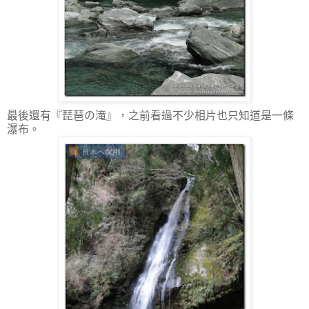
最後還有『琵琶の滝』，之前看過不少相片也只知道是一條
瀑布。