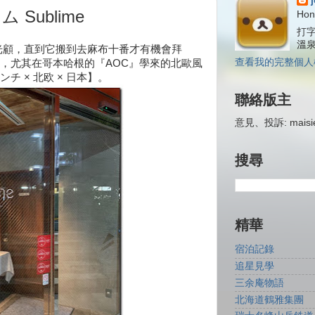
Sublime
Hon
打字
溫
光顧，直到它搬到去麻布十番才有機會拜
查看我的完整個人
，尤其在哥本哈根的『AOC』學來的北歐風
 × 北欧 × 日本】。
聯絡版主
意見、投訴: maisiej
搜尋
精華
宿泊記錄
追星見學
三余庵物語
北海道鶴雅集團