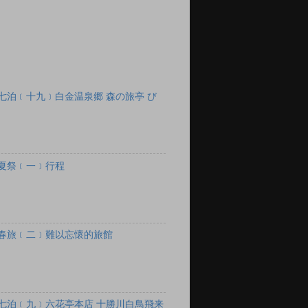
七泊﹝十九﹞白金温泉郷 森の旅亭 び
夏祭﹝一﹞行程
春旅﹝二﹞難以忘懷的旅館
七泊﹝九﹞六花亭本店 十勝川白鳥飛来