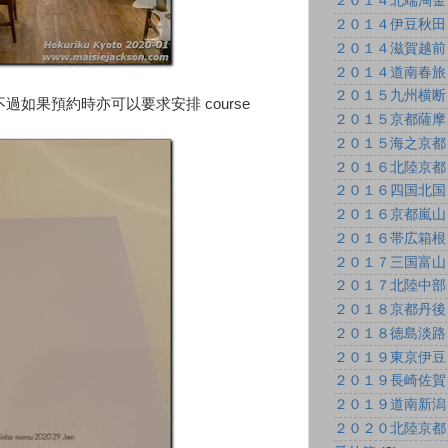
２０１４北端淘金
２０１４伊豆秋田
２０１４滋賀越前
２０１４道南春旅
２０１５九州横断
、不過如果預約時亦可以要求安排 course
２０１５京都薩摩
２０１５海之京都
２０１６北陸京都
２０１６四国北国
２０１６京都嵐山
２０１６帯広箱根
２０１７三国富山
２０１７北陸中部
２０１８京都丹後
２０１８徳島淡路
２０１９東京伊豆
２０１９長崎佐賀
２０１９道南新潟
２０２０北陸京都