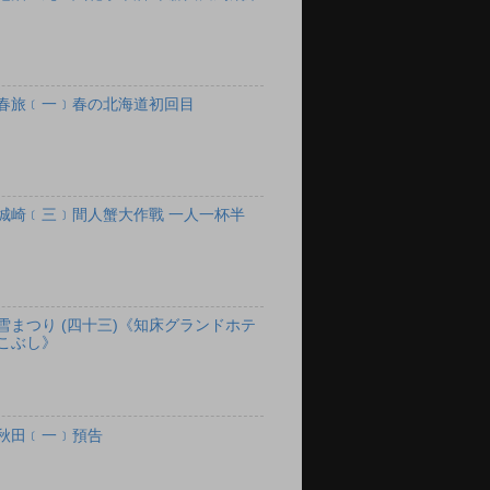
春旅﹝一﹞春の北海道初回目
城崎﹝三﹞間人蟹大作戰 一人一杯半
雪まつり (四十三)《知床グランドホテ
こぶし》
秋田﹝一﹞預告