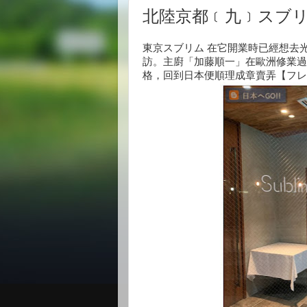
北陸京都﹝九﹞スブリム 
東京スブリム 在它開業時已經想去
訪。主廚「加藤順一」在歐洲修業過
格，回到日本便順理成章賣弄【フレンチ