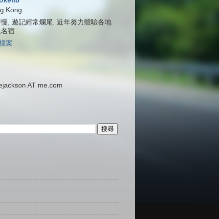
jokelib
g Kong
慢, 遊記經常爛尾. 近年努力體驗各地
泉名宿
檔案
ackson AT me.com