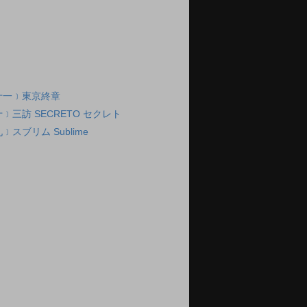
十一﹞東京終章
﹞三訪 SECRETO セクレト
スブリム Sublime