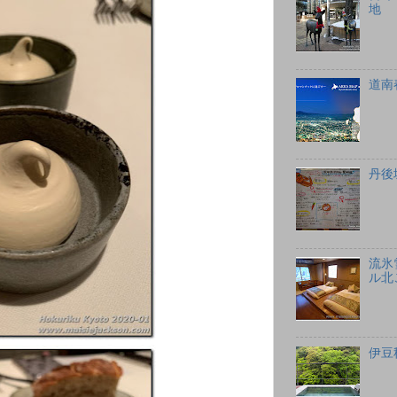
地
道南
丹後
流氷
ル北
伊豆