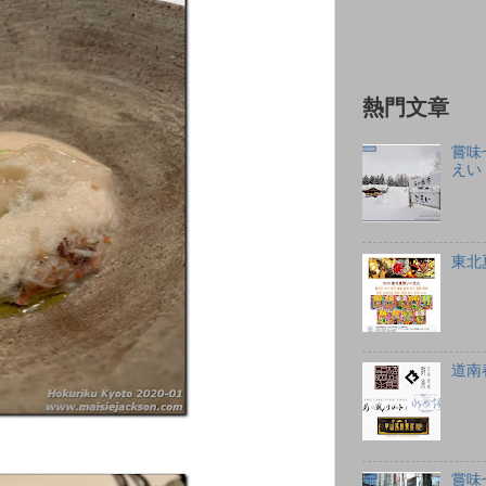
熱門文章
嘗味
えい
東北
道南
嘗味