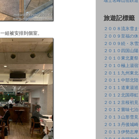
瑞士名峰山岳鉄道
旅遊記標籤
２００８流氷雪ま
，我們一組被安排到個室。
２００９至福の休
２００９続・氷雪
２０１０四国山陽
２０１０東北夏祭
２０１０極上湯宿
２０１１九州東北
２０１１中部北陸
２０１１道東湯巡
２０１２北国尋虹
２０１２京桜初見
２０１２嘗味七泊
２０１３山形雪見
２０１３丹後城崎
２０１３伊勢志摩