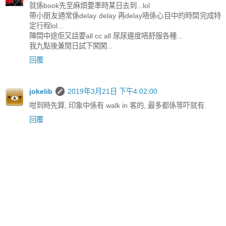
就係book先至麻煩要準時某日去到...lol
帶小朋友通常係delay delay 再delay唔係心目中的時間完成特
定行程lol...
陣間中途佢又話要all cc all 尿尿邊度唔舒服各種...
我九點後兼閒日試下闖闖...
回覆
jokelib
2019年3月21日 下午4:02:00
咁到時先算, 印象中係有 walk in 客的, 最多都係等吓就有.
回覆