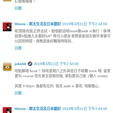
幻覺嚟嘅啫！
回覆
Hitomi - 郭太生活及日本遊記
2019年3月21日 下午2:44:00
呢間燒肉我正想去試，個個都話唔book檯walk in無行，係咪
就算9點幾入去都好full? 帶住小朋友食野真係除左朝早果餐可
以因到時間，夜晚真係好難限時限刻...
回覆
jokelib
2019年3月21日 下午2:50:00
咁點解唔 book ? 除咗星期六之外其他日子唔難 book 喎. 留意
要叫 course 佢先會全部幫你燒, 單點要自己燒. (懶人 mode)
其實 9:00pm 後都有位的, 我見 walk in 都有, 唔駛擔心.
回覆
Hitomi - 郭太生活及日本遊記
2019年3月21日 下午3:49:00