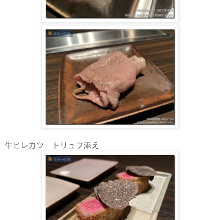
牛ヒレカツ トリュフ添え