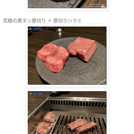
究極の黒タン厚切り ＋ 厚切りハラミ