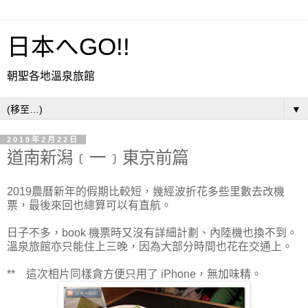
日本へGO!!
朝聖各地溫泉旅館
▼
2019年2月22日
道南新潟﹝一﹞東京前篇
2019農曆新年的假期比較短，幾經波折花多些里數去改機
票，最後來回也總算可以有直航。
日子不多，book 機票時又沒有詳細計劃、內陸機也換不到。
溫泉旅館亦只能住上三晚，因為大部分時間也花在交通上。
** 這次相片同樣貪方便只用了 iPhone，無加味精。