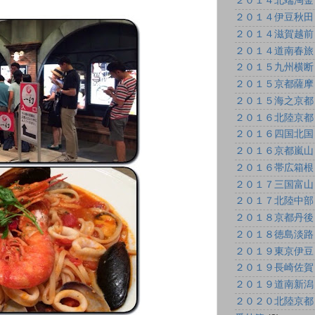
２０１４北端淘金
２０１４伊豆秋田
２０１４滋賀越前
２０１４道南春旅
２０１５九州横断
２０１５京都薩摩
２０１５海之京都
２０１６北陸京都
２０１６四国北国
２０１６京都嵐山
２０１６帯広箱根
２０１７三国富山
２０１７北陸中部
２０１８京都丹後
２０１８徳島淡路
２０１９東京伊豆
２０１９長崎佐賀
２０１９道南新潟
２０２０北陸京都