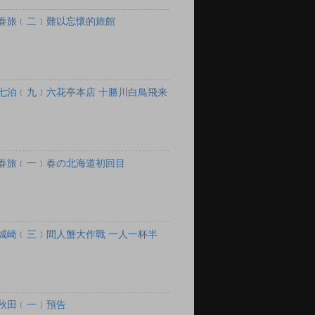
春旅﹝二﹞難以忘懷的旅館
七泊﹝九﹞六花亭本店 十勝川白鳥飛来
春旅﹝一﹞春の北海道初回目
城崎﹝三﹞間人蟹大作戰 一人一杯半
秋田﹝一﹞預告