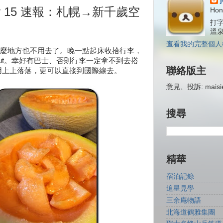
y 15 速報：札幌→新千歲空
Hon
打字
溫
查看我的完整個人
麼地方也不用去了。晚一點起床收拾行李，
 out。幸好有巴士、否則行李一定拿不到去搭
聯絡版主
用上上落落，更可以直接到國際線去。
意見、投訴: maisiej
搜尋
精華
宿泊記錄
追星見學
三余庵物語
北海道鶴雅集團