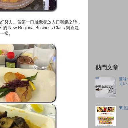
好努力。當第一口飛機餐放入口嘴饞之時，
 Regional Business Class 簡直是
不多一樣。
熱門文章
嘗味
えい
東北