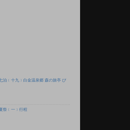
七泊﹝十九﹞白金温泉郷 森の旅亭 び
夏祭﹝一﹞行程