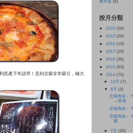
番外篇
(8)
按月分類
►
2020
(20)
►
2019
(20)
►
2018
(19)
►
2017
(29)
►
2016
(36)
►
2015
(53)
礼文利尻產下年請早！見到北紫非常吸引，極大
▼
2014
(75)
►
12月
(7)
▼
8月
(3)
北端淘金﹝十
→香港
北端淘金﹝十五
北端淘金﹝十
幌
►
7月
(20)