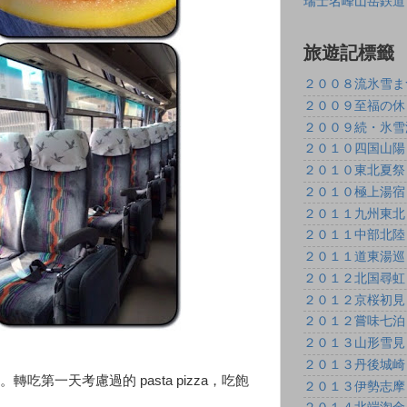
瑞士名峰山岳鉄道
旅遊記標籤
２００８流氷雪ま
２００９至福の休
２００９続・氷雪
２０１０四国山陽
２０１０東北夏祭
２０１０極上湯宿
２０１１九州東北
２０１１中部北陸
２０１１道東湯巡
２０１２北国尋虹
２０１２京桜初見
２０１２嘗味七泊
２０１３山形雪見
２０１３丹後城崎
第一天考慮過的 pasta pizza，吃飽
２０１３伊勢志摩