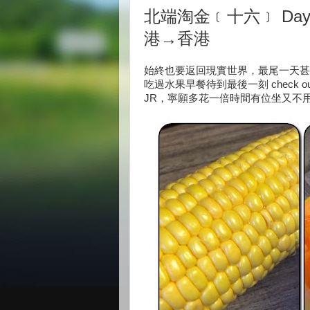
北端淘金﹝十六﹞ Da
港→香港
始終也要返回現實世界，最尾一天甚
吃過水果早餐待到最後一刻 check
JR，寧願多花一倍時間有位坐又不