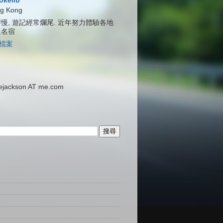
jokelib
g Kong
慢, 遊記經常爛尾. 近年努力體驗各地
泉名宿
檔案
ackson AT me.com