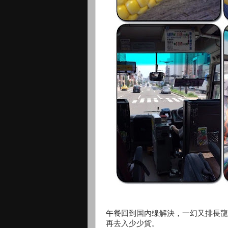
午餐回到国內缐解決，一幻又排長龍。轉吃
再去入少少貨。