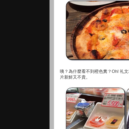
咦？為什麼看不到橙色糞？Oh! 
片新鮮又不貴。