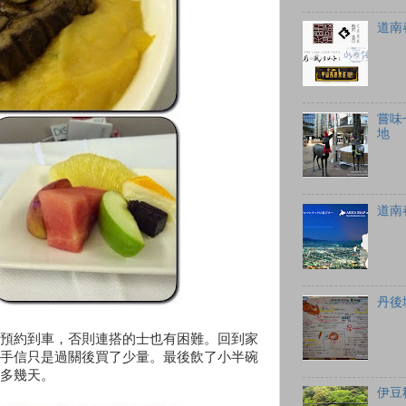
道南
嘗味
地
道南
丹後
預約到車，否則連搭的士也有困難。回到家
手信只是過關後買了少量。最後飲了小半碗
多幾天。
伊豆