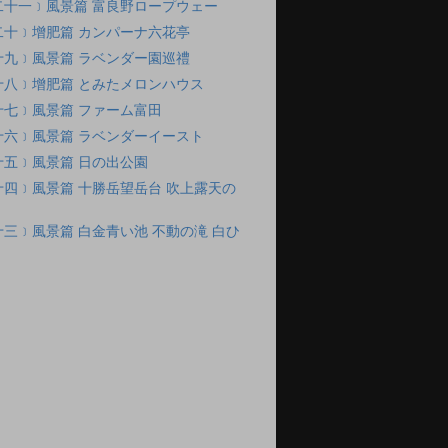
二十一﹞風景篇 富良野ロープウェー
二十﹞增肥篇 カンパーナ六花亭
十九﹞風景篇 ラベンダー園巡禮
十八﹞增肥篇 とみたメロンハウス
十七﹞風景篇 ファーム富田
十六﹞風景篇 ラベンダーイースト
十五﹞風景篇 日の出公園
四﹞風景篇 十勝岳望岳台 吹上露天の
三﹞風景篇 白金青い池 不動の滝 白ひ