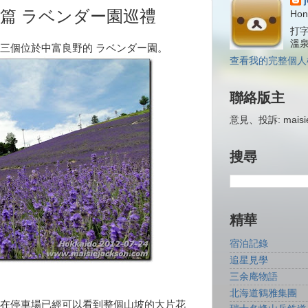
篇 ラベンダー園巡禮
Hon
打字
溫
三個位於中富良野的 ラベンダー園。
查看我的完整個人
聯絡版主
意見、投訴: maisiej
搜尋
精華
宿泊記錄
追星見學
三余庵物語
北海道鶴雅集團
在停車場已經可以看到整個山坡的大片花