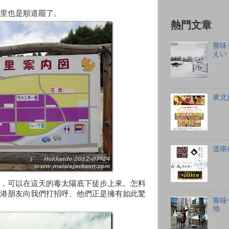
里也是順道罷了。
熱門文章
嘗味
えい
東北
道南
，可以在這天的毒太陽底下徒步上來。怎料
港朋友向我們打招呼、他們正是擁有如此驚
嘗味
地