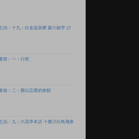
七泊﹝十九﹞白金温泉郷 森の旅亭 び
夏祭﹝一﹞行程
春旅﹝二﹞難以忘懷的旅館
七泊﹝九﹞六花亭本店 十勝川白鳥飛来