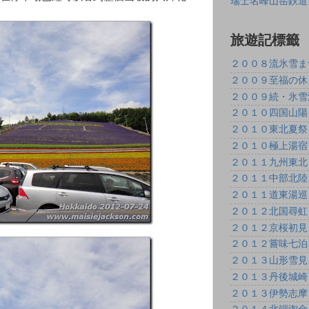
瑞士名峰山岳鉄道
旅遊記標籤
２００８流氷雪ま
２００９至福の休
２００９続・氷雪
２０１０四国山陽
２０１０東北夏祭
２０１０極上湯宿
２０１１九州東北
２０１１中部北陸
２０１１道東湯巡
２０１２北国尋虹
２０１２京桜初見
２０１２嘗味七泊
２０１３山形雪見
２０１３丹後城崎
２０１３伊勢志摩