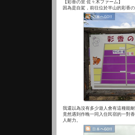
【彩香の里 佐々木ファーム】
因為是自駕，前往位於半山的彩香の
我還以為沒有多少遊人會有這種能耐
竟然遇到作晚一同入住民宿的一對香
人耐力。