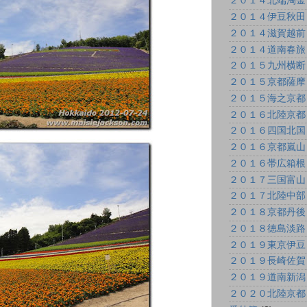
２０１４北端淘金
２０１４伊豆秋田
２０１４滋賀越前
２０１４道南春旅
２０１５九州横断
２０１５京都薩摩
２０１５海之京都
２０１６北陸京都
２０１６四国北国
２０１６京都嵐山
２０１６帯広箱根
２０１７三国富山
２０１７北陸中部
２０１８京都丹後
２０１８徳島淡路
２０１９東京伊豆
２０１９長崎佐賀
２０１９道南新潟
２０２０北陸京都