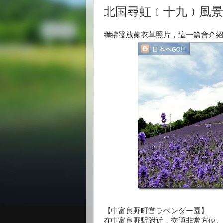
北国尋虹﹝十九﹞風景
繼續發放薰衣草照片，這一篇會介紹
【中富良野町営ラベンダー園】
在中富良野駅附近，交通非常方便。