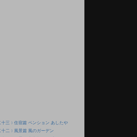
十三﹞住宿篇 ペンション あしたや
二十二﹞風景篇 風のガーデン