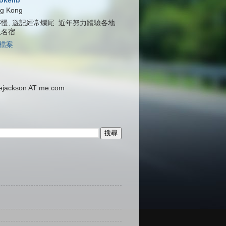
jokelib
g Kong
慢, 遊記經常爛尾. 近年努力體驗各地
泉名宿
檔案
ackson AT me.com